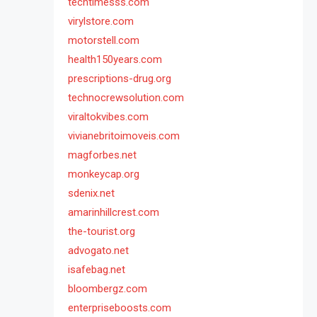
techtimesss.com
virylstore.com
motorstell.com
health150years.com
prescriptions-drug.org
technocrewsolution.com
viraltokvibes.com
vivianebritoimoveis.com
magforbes.net
monkeycap.org
sdenix.net
amarinhillcrest.com
the-tourist.org
advogato.net
isafebag.net
bloombergz.com
enterpriseboosts.com