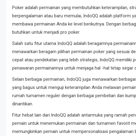
Poker adalah permainan yang membutuhkan keterampilan, stra
berpengalaman atau baru memulai, IndoQQ adalah platform y
membawa permainan Anda ke level berikutnya. Dengan berbaga
butuhkan untuk menjadi pro poker.
Salah satu fitur utama IndoQQ adalah beragamnya permainann
menawarkan beragam pilihan permainan poker yang sesuai den
cepat atau pendekatan yang lebih strategis, IndoQQ memiliki 
penawaran permainannya untuk menjaga hal -hal tetap segar 
Selain berbagai permainan, IndoQQ juga menawarkan berbagai 
yang bagus untuk menguji keterampilan Anda melawan pemain
rumah turnamen reguler dengan berbagai pembelian dan kumpul
dinantikan.
Fitur hebat lain dari IndoQQ adalah antarmuka yang ramah pe
pemain untuk menemukan permainan dan turnamen favorit mer
memungkinkan pemain untuk mempersonalisasi pengalaman b