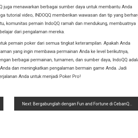
oQQ juga menawarkan berbagai sumber daya untuk membantu Anda
ngga tutorial video, INDOQQ memberikan wawasan dan tip yang berha
n itu, komunitas pemain IndoQQ ramah dan mendukung, membuatnya
elajar dari pengalaman mereka.
ntuk pemain poker dari semua tingkat keterampilan. Apakah Anda
alaman yang ingin membawa permainan Anda ke level berikutnya,
engan berbagai permainan, turnamen, dan sumber daya, IndoQQ adal
 Anda dan meningkatkan pengalaman bermain game Anda. Jadi
rjalanan Anda untuk menjadi Poker Pro!
Next:
Bergabunglah dengan Fun and Fortune di CebanQQ: Platform Kasino Online Anda