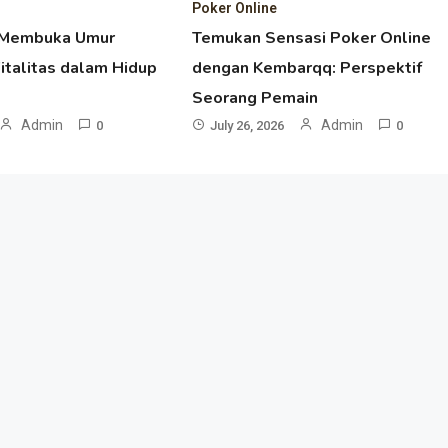
Poker Online
i Membuka Umur
Temukan Sensasi Poker Online
italitas dalam Hidup
dengan Kembarqq: Perspektif
Seorang Pemain
Admin
Admin
0
July 26, 2026
0