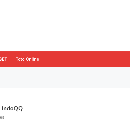
Terpercaya dengan Proses Mudah
ses mudah. Ikuti langkah-langkah sederhana untuk mulai bermain dan 
BET
Toto Online
n IndoQQ
es