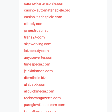
casino-kartenspiele.com
casino-automatenspiele.org
casino-tischspiele.com
otbody.com
jamestrust.net
trenz24.com
skipworking.com
loizbeauty.com
anyconverter.com
timespedia.com
jejakkrismon.com
diemthole.biz
ufabetkk.com
allquickmedia.com
technewsgazette.com
pureglowfacecream.com
kingofherrings.com