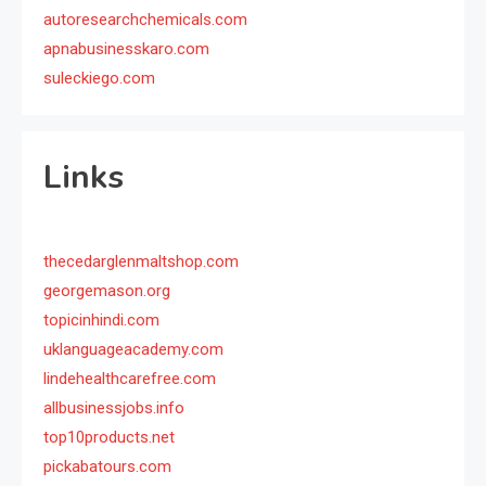
autoresearchchemicals.com
apnabusinesskaro.com
suleckiego.com
Links
thecedarglenmaltshop.com
georgemason.org
topicinhindi.com
uklanguageacademy.com
lindehealthcarefree.com
allbusinessjobs.info
top10products.net
pickabatours.com