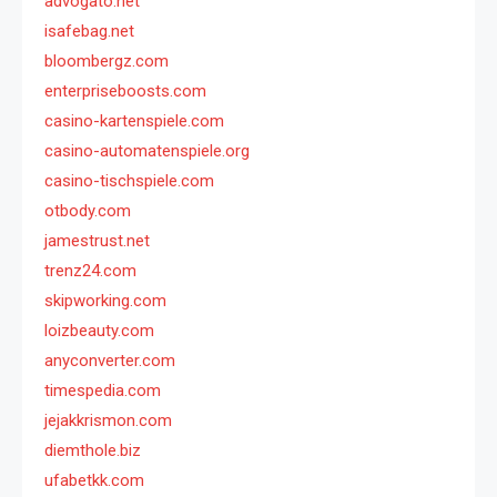
advogato.net
isafebag.net
bloombergz.com
enterpriseboosts.com
casino-kartenspiele.com
casino-automatenspiele.org
casino-tischspiele.com
otbody.com
jamestrust.net
trenz24.com
skipworking.com
loizbeauty.com
anyconverter.com
timespedia.com
jejakkrismon.com
diemthole.biz
ufabetkk.com