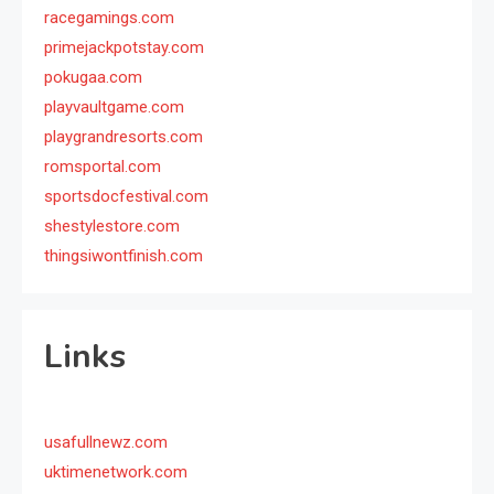
racegamings.com
primejackpotstay.com
pokugaa.com
playvaultgame.com
playgrandresorts.com
romsportal.com
sportsdocfestival.com
shestylestore.com
thingsiwontfinish.com
Links
usafullnewz.com
uktimenetwork.com