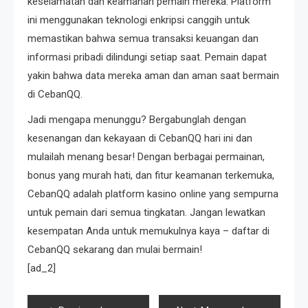
keselamatan dan keamanan pemain mereka. Platform
ini menggunakan teknologi enkripsi canggih untuk
memastikan bahwa semua transaksi keuangan dan
informasi pribadi dilindungi setiap saat. Pemain dapat
yakin bahwa data mereka aman dan aman saat bermain
di CebanQQ.
Jadi mengapa menunggu? Bergabunglah dengan
kesenangan dan kekayaan di CebanQQ hari ini dan
mulailah menang besar! Dengan berbagai permainan,
bonus yang murah hati, dan fitur keamanan terkemuka,
CebanQQ adalah platform kasino online yang sempurna
untuk pemain dari semua tingkatan. Jangan lewatkan
kesempatan Anda untuk memukulnya kaya – daftar di
CebanQQ sekarang dan mulai bermain!
[ad_2]