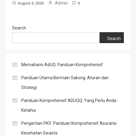
Admin
August 9, 2026
0
Search
Search
Memahami AdUQ: Panduan Komprehensif
Panduan Utama Bermain Sakong: Aturan dan
Strategi
Panduan Komprehensif ADUQQ: Yang Perlu Anda
Ketahui
Pengertian PKV: Panduan Komprehensif Asuransi
Kesehatan Swasta