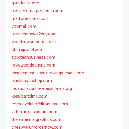
quantenki.com
businessmagazineusa.com
medicwellcare.com
vidsmall.com
businessnews2day.com
worldnewsrecords.com
sterilepro24.com
solidtechbusiness.com
reviewcardgaming.com
experiencedexpertstowingservice.com
blackheadsshop.com
location-voiture-casablanca.org
kpaulbartelme.com
comedyclubofhiltonhead.com
virtualartsassistant.com
theprimeinfographics.com
cheapvaliumordernow.com