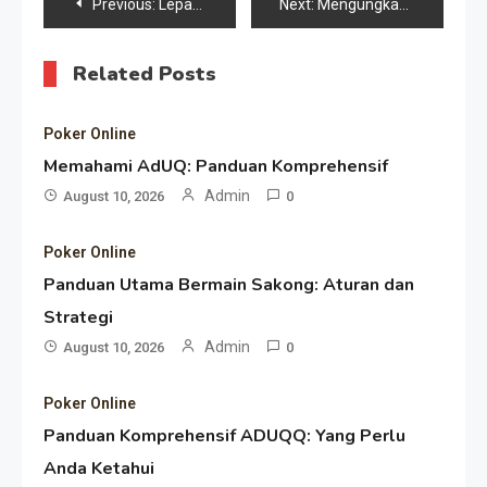
Post
Previous:
Lepaskan keterampilan poker Anda dengan IndoQQ
Next:
Mengungkap Rahasia Rahasiaqq: Melihat lebih dekat di situs judi online yang populer
navigation
Related Posts
Poker Online
Memahami AdUQ: Panduan Komprehensif
Admin
August 10, 2026
0
Poker Online
Panduan Utama Bermain Sakong: Aturan dan
Strategi
Admin
August 10, 2026
0
Poker Online
Panduan Komprehensif ADUQQ: Yang Perlu
Anda Ketahui