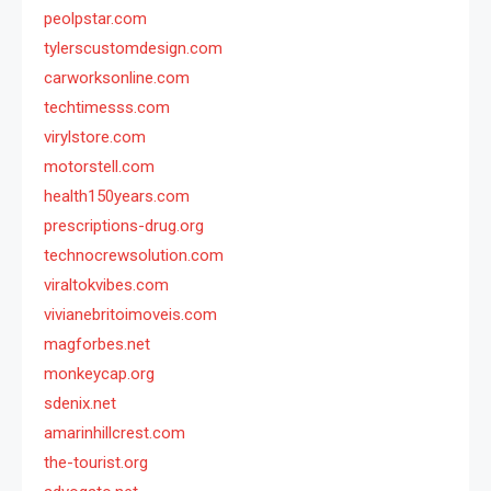
peolpstar.com
tylerscustomdesign.com
carworksonline.com
techtimesss.com
virylstore.com
motorstell.com
health150years.com
prescriptions-drug.org
technocrewsolution.com
viraltokvibes.com
vivianebritoimoveis.com
magforbes.net
monkeycap.org
sdenix.net
amarinhillcrest.com
the-tourist.org