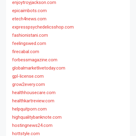
enjoytroyjackson.com
epicaimbots.com
etech4news.com
expresspsychedelicsshop.com
fashionistani.com
feelingswed.com
firecabal.com
forbessmagazine.com
globalmarketlivetoday.com
gpl-license.com
grow2every.com
healthhousecare.com
healthkartreview.com
helpquitporn.com
highqualitybanknote.com
hostingnews24.com
hottstyle.com