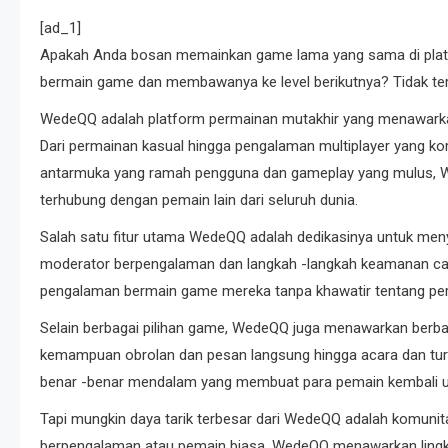
[ad_1]
Apakah Anda bosan memainkan game lama yang sama di plat
bermain game dan membawanya ke level berikutnya? Tidak terl
WedeQQ adalah platform permainan mutakhir yang menawarkan
Dari permainan kasual hingga pengalaman multiplayer yang k
antarmuka yang ramah pengguna dan gameplay yang mulus,
terhubung dengan pemain lain dari seluruh dunia.
Salah satu fitur utama WedeQQ adalah dedikasinya untuk me
moderator berpengalaman dan langkah -langkah keamanan c
pengalaman bermain game mereka tanpa khawatir tentang per
Selain berbagai pilihan game, WedeQQ juga menawarkan berba
kemampuan obrolan dan pesan langsung hingga acara dan t
benar -benar mendalam yang membuat para pemain kembali u
Tapi mungkin daya tarik terbesar dari WedeQQ adalah komuni
berpengalaman atau pemain biasa, WedeQQ menawarkan lingku