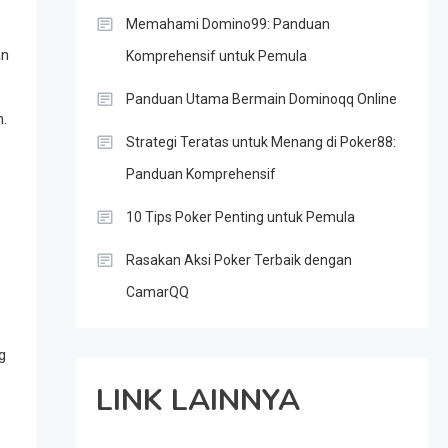
Memahami Domino99: Panduan
an
Komprehensif untuk Pemula
Panduan Utama Bermain Dominoqq Online
.
Strategi Teratas untuk Menang di Poker88:
Panduan Komprehensif
10 Tips Poker Penting untuk Pemula
Rasakan Aksi Poker Terbaik dengan
CamarQQ
g
LINK LAINNYA