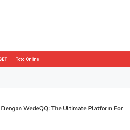
Terpercaya dengan Proses Mudah
ses mudah. Ikuti langkah-langkah sederhana untuk mulai bermain dan 
BET
Toto Online
 Dengan WedeQQ: The Ultimate Platform For