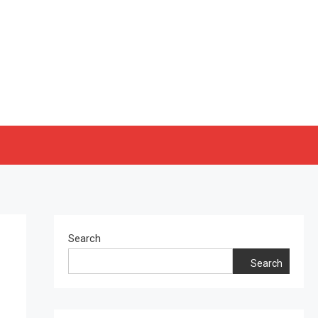
raih kemenangan besar.
Search
Search