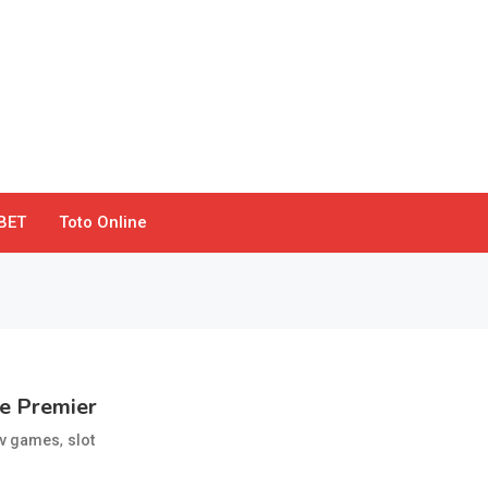
Terpercaya dengan Proses Mudah
ses mudah. Ikuti langkah-langkah sederhana untuk mulai bermain dan 
BET
Toto Online
e Premier
,
v games
slot