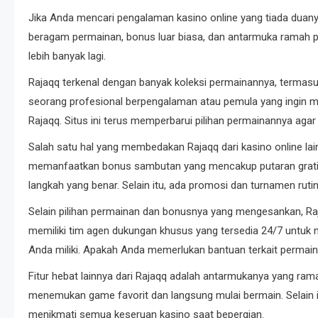
Jika Anda mencari pengalaman kasino online yang tiada duany
beragam permainan, bonus luar biasa, dan antarmuka ramah
lebih banyak lagi.
Rajaqq terkenal dengan banyak koleksi permainannya, termasuk j
seorang profesional berpengalaman atau pemula yang ingin m
Rajaqq. Situs ini terus memperbarui pilihan permainannya aga
Salah satu hal yang membedakan Rajaqq dari kasino online l
memanfaatkan bonus sambutan yang mencakup putaran grati
langkah yang benar. Selain itu, ada promosi dan turnamen ru
Selain pilihan permainan dan bonusnya yang mengesankan, Raj
memiliki tim agen dukungan khusus yang tersedia 24/7 untu
Anda miliki. Apakah Anda memerlukan bantuan terkait permaina
Fitur hebat lainnya dari Rajaqq adalah antarmukanya yang ra
menemukan game favorit dan langsung mulai bermain. Selain it
menikmati semua keseruan kasino saat bepergian.