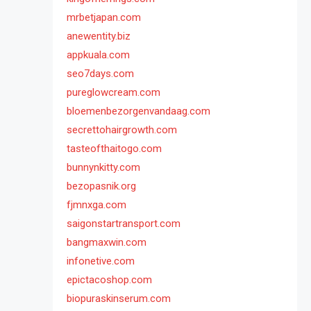
mrbetjapan.com
anewentity.biz
appkuala.com
seo7days.com
pureglowcream.com
bloemenbezorgenvandaag.com
secrettohairgrowth.com
tasteofthaitogo.com
bunnynkitty.com
bezopasnik.org
fjmnxga.com
saigonstartransport.com
bangmaxwin.com
infonetive.com
epictacoshop.com
biopuraskinserum.com