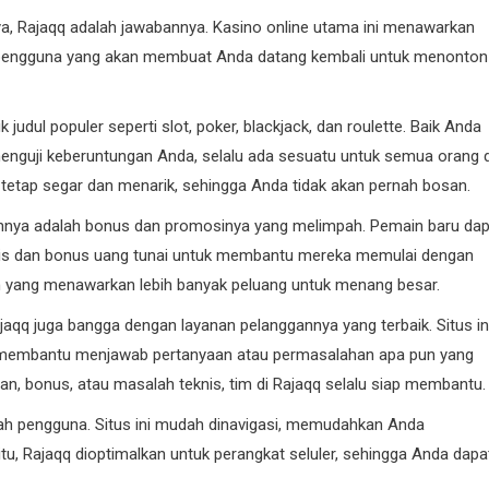
a, Rajaqq adalah jawabannya. Kasino online utama ini menawarkan
 pengguna yang akan membuat Anda datang kembali untuk menonton
udul populer seperti slot, poker, blackjack, dan roulette. Baik Anda
enguji keberuntungan Anda, selalu ada sesuatu untuk semua orang d
r tetap segar dan menarik, sehingga Anda tidak akan pernah bosan.
ainnya adalah bonus dan promosinya yang melimpah. Pemain baru da
s dan bonus uang tunai untuk membantu mereka memulai dengan
tin yang menawarkan lebih banyak peluang untuk menang besar.
aqq juga bangga dengan layanan pelanggannya yang terbaik. Situs in
k membantu menjawab pertanyaan atau permasalahan apa pun yang
n, bonus, atau masalah teknis, tim di Rajaqq selalu siap membantu.
mah pengguna. Situs ini mudah dinavigasi, memudahkan Anda
u, Rajaqq dioptimalkan untuk perangkat seluler, sehingga Anda dapa