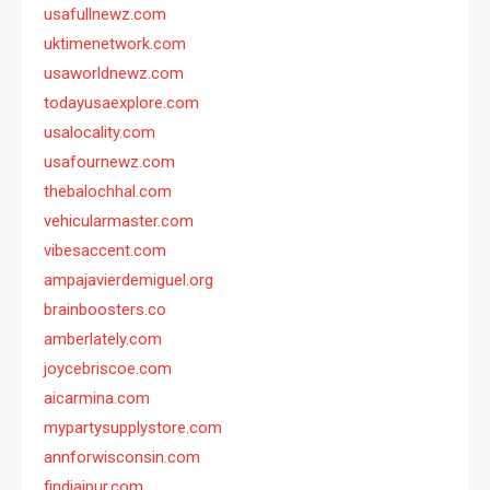
usafullnewz.com
uktimenetwork.com
usaworldnewz.com
todayusaexplore.com
usalocality.com
usafournewz.com
thebalochhal.com
vehicularmaster.com
vibesaccent.com
ampajavierdemiguel.org
brainboosters.co
amberlately.com
joycebriscoe.com
aicarmina.com
mypartysupplystore.com
annforwisconsin.com
findjaipur.com