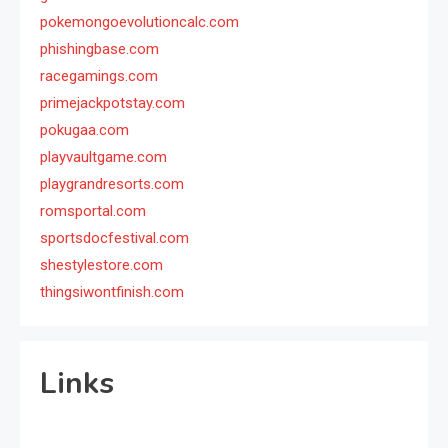
pokemongoevolutioncalc.com
phishingbase.com
racegamings.com
primejackpotstay.com
pokugaa.com
playvaultgame.com
playgrandresorts.com
romsportal.com
sportsdocfestival.com
shestylestore.com
thingsiwontfinish.com
Links