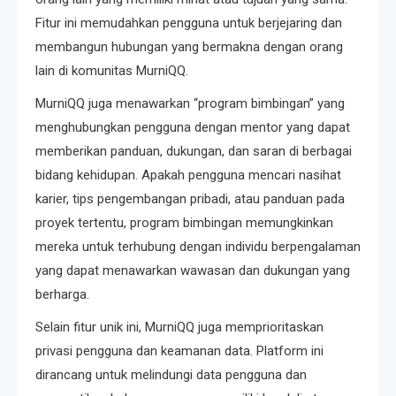
Fitur ini memudahkan pengguna untuk berjejaring dan
membangun hubungan yang bermakna dengan orang
lain di komunitas MurniQQ.
MurniQQ juga menawarkan “program bimbingan” yang
menghubungkan pengguna dengan mentor yang dapat
memberikan panduan, dukungan, dan saran di berbagai
bidang kehidupan. Apakah pengguna mencari nasihat
karier, tips pengembangan pribadi, atau panduan pada
proyek tertentu, program bimbingan memungkinkan
mereka untuk terhubung dengan individu berpengalaman
yang dapat menawarkan wawasan dan dukungan yang
berharga.
Selain fitur unik ini, MurniQQ juga memprioritaskan
privasi pengguna dan keamanan data. Platform ini
dirancang untuk melindungi data pengguna dan