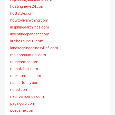
hostingnews24.com
hottstyle.com
howtodiyanything.com
inspiringearthlings.com
investindependent.com
kralbozguncu1.com
landscapinggainesvillefl.com
maisonhauturier.com
mascreator.com
menafahmi.com
mukhtarmeer.com
nascartoday.com
nqted.com
nzdriverlicence.com
pagalguru.com
pcegame.com