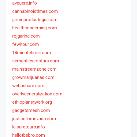
aveuere.info
cannabinoidtimes.com
greenproductsgui.com
healthconcerning.com
rojgarind.com
fewhour.com
18minutetimer.com
semanticseostars.com
mainstreamzone.com
growmarijuanas.com
webnshare.com
overlygeneralization.com
ethiopianetwork.org
gadgetsmesh.com
justicefornevada.com
leisuretours.info
hellotbsbro.com