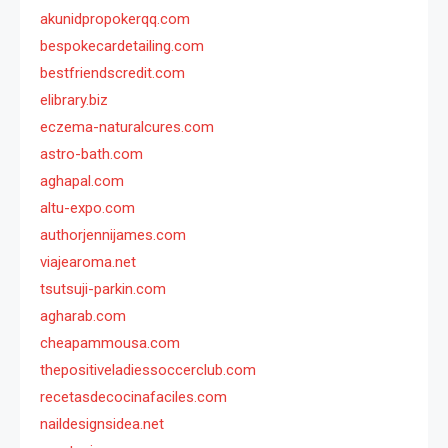
akunidpropokerqq.com
bespokecardetailing.com
bestfriendscredit.com
elibrary.biz
eczema-naturalcures.com
astro-bath.com
aghapal.com
altu-expo.com
authorjennijames.com
viajearoma.net
tsutsuji-parkin.com
agharab.com
cheapammousa.com
thepositiveladiessoccerclub.com
recetasdecocinafaciles.com
naildesignsidea.net