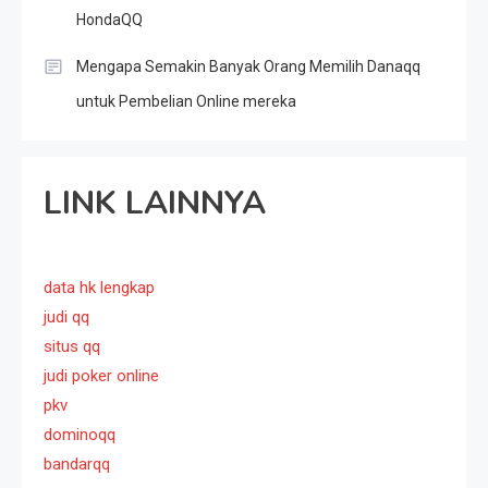
HondaQQ
Mengapa Semakin Banyak Orang Memilih Danaqq
untuk Pembelian Online mereka
LINK LAINNYA
data hk lengkap
judi qq
situs qq
judi poker online
pkv
dominoqq
bandarqq