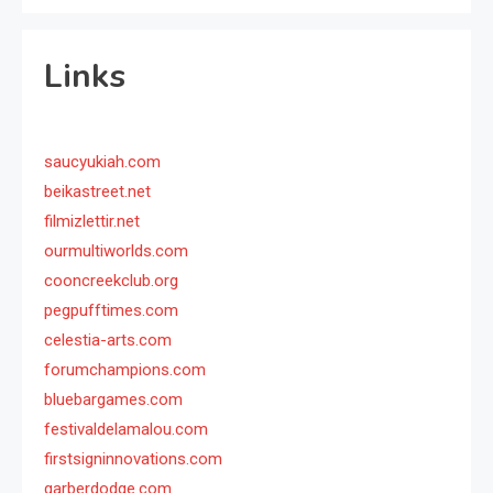
Links
saucyukiah.com
beikastreet.net
filmizlettir.net
ourmultiworlds.com
cooncreekclub.org
pegpufftimes.com
celestia-arts.com
forumchampions.com
bluebargames.com
festivaldelamalou.com
firstsigninnovations.com
garberdodge.com