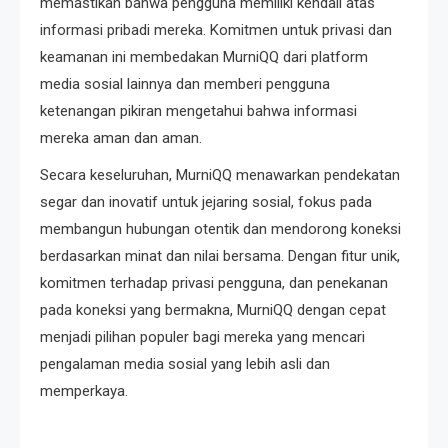
memastikan bahwa pengguna memiliki kendali atas
informasi pribadi mereka. Komitmen untuk privasi dan
keamanan ini membedakan MurniQQ dari platform
media sosial lainnya dan memberi pengguna
ketenangan pikiran mengetahui bahwa informasi
mereka aman dan aman.
Secara keseluruhan, MurniQQ menawarkan pendekatan
segar dan inovatif untuk jejaring sosial, fokus pada
membangun hubungan otentik dan mendorong koneksi
berdasarkan minat dan nilai bersama. Dengan fitur unik,
komitmen terhadap privasi pengguna, dan penekanan
pada koneksi yang bermakna, MurniQQ dengan cepat
menjadi pilihan populer bagi mereka yang mencari
pengalaman media sosial yang lebih asli dan
memperkaya.