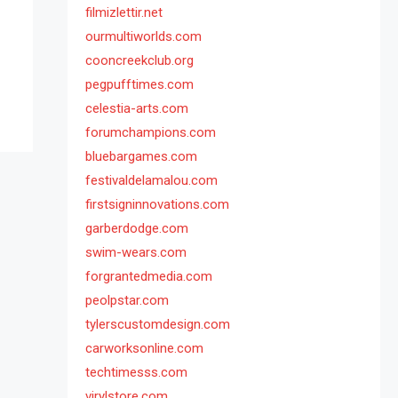
filmizlettir.net
ourmultiworlds.com
cooncreekclub.org
pegpufftimes.com
celestia-arts.com
forumchampions.com
bluebargames.com
festivaldelamalou.com
firstsigninnovations.com
garberdodge.com
swim-wears.com
forgrantedmedia.com
peolpstar.com
tylerscustomdesign.com
carworksonline.com
techtimesss.com
virylstore.com