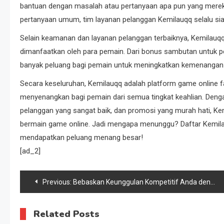
bantuan dengan masalah atau pertanyaan apa pun yang mereka m
pertanyaan umum, tim layanan pelanggan Kemilauqq selalu s
Selain keamanan dan layanan pelanggan terbaiknya, Kemilau
dimanfaatkan oleh para pemain. Dari bonus sambutan untuk p
banyak peluang bagi pemain untuk meningkatkan kemenangan
Secara keseluruhan, Kemilauqq adalah platform game online
menyenangkan bagi pemain dari semua tingkat keahlian. Denga
pelanggan yang sangat baik, dan promosi yang murah hati, Ke
bermain game online. Jadi mengapa menunggu? Daftar Kemilau
mendapatkan peluang menang besar!
[ad_2]
Post
Previous:
Bebaskan Keunggulan Kompetitif Anda dengan Ajoqq: Pengalaman Gaming Terbaik
navigation
Related Posts