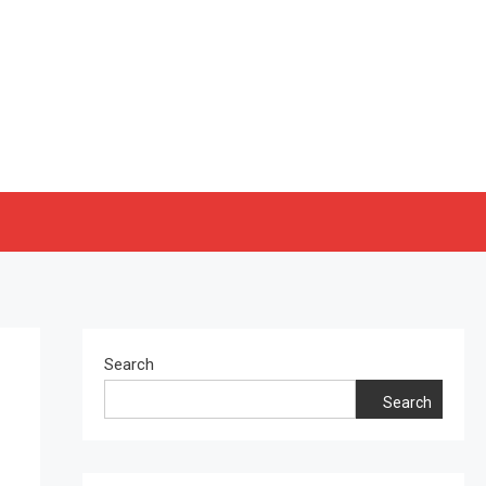
raih kemenangan besar.
Search
Search