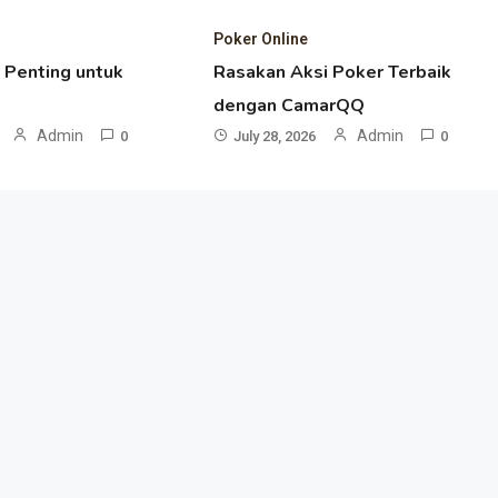
Poker Online
 Penting untuk
Rasakan Aksi Poker Terbaik
dengan CamarQQ
Admin
Admin
0
July 28, 2026
0