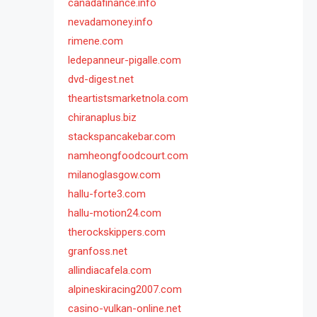
canadafinance.info
nevadamoney.info
rimene.com
ledepanneur-pigalle.com
dvd-digest.net
theartistsmarketnola.com
chiranaplus.biz
stackspancakebar.com
namheongfoodcourt.com
milanoglasgow.com
hallu-forte3.com
hallu-motion24.com
therockskippers.com
granfoss.net
allindiacafela.com
alpineskiracing2007.com
casino-vulkan-online.net