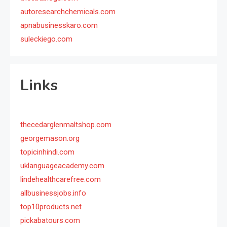
autoresearchchemicals.com
apnabusinesskaro.com
suleckiego.com
Links
thecedarglenmaltshop.com
georgemason.org
topicinhindi.com
uklanguageacademy.com
lindehealthcarefree.com
allbusinessjobs.info
top10products.net
pickabatours.com