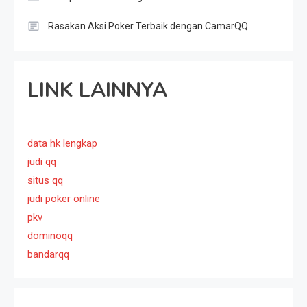
Rasakan Aksi Poker Terbaik dengan CamarQQ
LINK LAINNYA
data hk lengkap
judi qq
situs qq
judi poker online
pkv
dominoqq
bandarqq