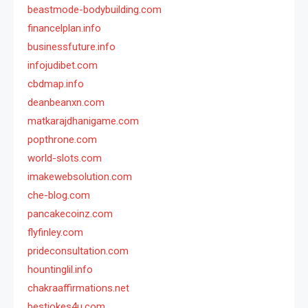
beastmode-bodybuilding.com
financelplan.info
businessfuture.info
infojudibet.com
cbdmap.info
deanbeanxn.com
matkarajdhanigame.com
popthrone.com
world-slots.com
imakewebsolution.com
che-blog.com
pancakecoinz.com
flyfinley.com
prideconsultation.com
hountinglil.info
chakraaffirmations.net
bestjokes4u.com