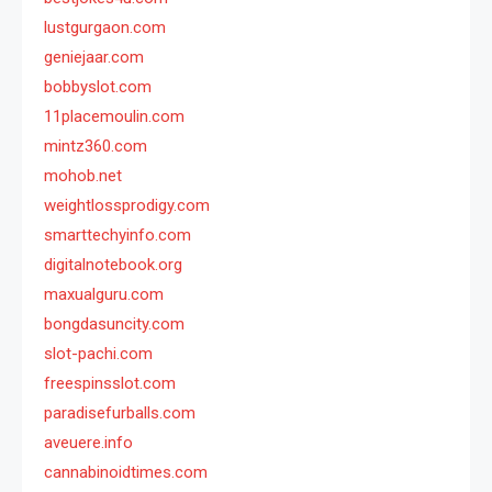
lustgurgaon.com
geniejaar.com
bobbyslot.com
11placemoulin.com
mintz360.com
mohob.net
weightlossprodigy.com
smarttechyinfo.com
digitalnotebook.org
maxualguru.com
bongdasuncity.com
slot-pachi.com
freespinsslot.com
paradisefurballs.com
aveuere.info
cannabinoidtimes.com