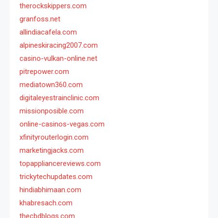
therockskippers.com
granfoss.net
allindiacafela.com
alpineskiracing2007.com
casino-vulkan-online.net
pitrepower.com
mediatown360.com
digitaleyestrainclinic.com
missionposible.com
online-casinos-vegas.com
xfinityrouterlogin.com
marketingjacks.com
topappliancereviews.com
trickytechupdates.com
hindiabhimaan.com
khabresach.com
thecbdblogs.com