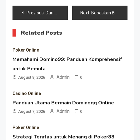
Post
Previous:
Dari Pemula hingga Pakar: Bagaimana ZoyaQQ Mendefinisikan Ulang Game Online
Next:
Bebaskan Batin Penjudi Anda: Kemilauqq Menawarkan Hiburan Tanpa Akhir
navigation
Related Posts
Poker Online
Memahami Domino99: Panduan Komprehensif
untuk Pemula
Admin
August 8, 2026
0
Casino Online
Panduan Utama Bermain Dominoqq Online
Admin
August 7, 2026
0
Poker Online
Strategi Teratas untuk Menang di Poker88: