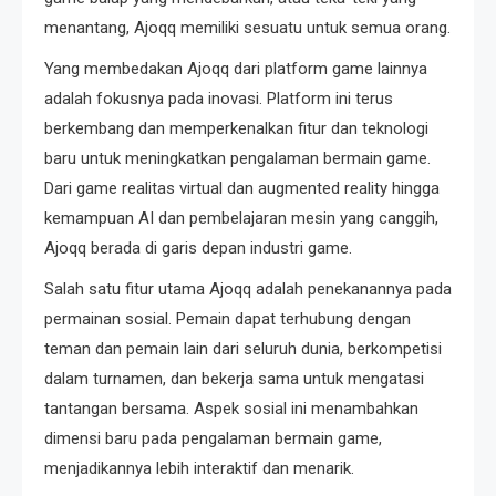
menantang, Ajoqq memiliki sesuatu untuk semua orang.
Yang membedakan Ajoqq dari platform game lainnya
adalah fokusnya pada inovasi. Platform ini terus
berkembang dan memperkenalkan fitur dan teknologi
baru untuk meningkatkan pengalaman bermain game.
Dari game realitas virtual dan augmented reality hingga
kemampuan AI dan pembelajaran mesin yang canggih,
Ajoqq berada di garis depan industri game.
Salah satu fitur utama Ajoqq adalah penekanannya pada
permainan sosial. Pemain dapat terhubung dengan
teman dan pemain lain dari seluruh dunia, berkompetisi
dalam turnamen, dan bekerja sama untuk mengatasi
tantangan bersama. Aspek sosial ini menambahkan
dimensi baru pada pengalaman bermain game,
menjadikannya lebih interaktif dan menarik.