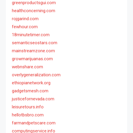
greenproductsgui.com
healthconcerning.com
rojgarind.com
fewhour.com
18minutetimer.com
semanticseostars.com
mainstreamzone.com
growmarijuanas.com
webnshare.com
overlygeneralization.com
ethiopianetwork.org
gadgetsmesh.com
justicefornevada.com
leisuretours.info
hellotbsbro.com
farmandpetscare.com
computingservice.info