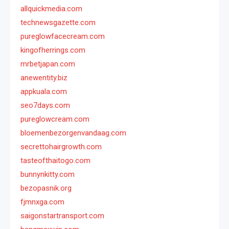
allquickmedia.com
technewsgazette.com
pureglowfacecream.com
kingofherrings.com
mrbetjapan.com
anewentity.biz
appkuala.com
seo7days.com
pureglowcream.com
bloemenbezorgenvandaag.com
secrettohairgrowth.com
tasteofthaitogo.com
bunnynkitty.com
bezopasnik.org
fjmnxga.com
saigonstartransport.com