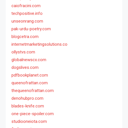
caiofracini.com
techpositive.info
unseonrang.com
pak-urdu-poetry.com
blogcetra.com
internetmarketingsolutions.co
ollystvs.com
globalnewscx.com
dogslives.com
pdfbookplanet.com
queenofrattan.com
thequeenofrattan.com
denohubpro.com
blades-knife.com
one-piece-spoiler.com
studiooneiota.com