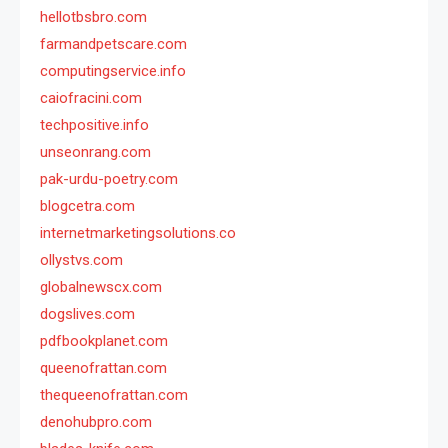
hellotbsbro.com
farmandpetscare.com
computingservice.info
caiofracini.com
techpositive.info
unseonrang.com
pak-urdu-poetry.com
blogcetra.com
internetmarketingsolutions.co
ollystvs.com
globalnewscx.com
dogslives.com
pdfbookplanet.com
queenofrattan.com
thequeenofrattan.com
denohubpro.com