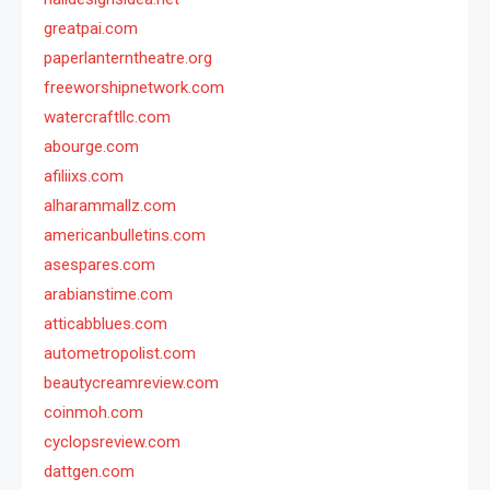
greatpai.com
paperlanterntheatre.org
freeworshipnetwork.com
watercraftllc.com
abourge.com
afiliixs.com
alharammallz.com
americanbulletins.com
asespares.com
arabianstime.com
atticabblues.com
autometropolist.com
beautycreamreview.com
coinmoh.com
cyclopsreview.com
dattgen.com