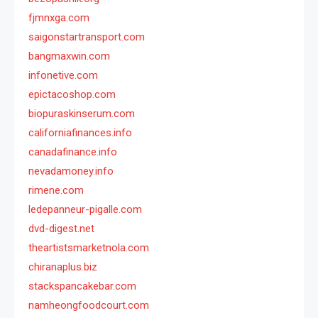
fjmnxga.com
saigonstartransport.com
bangmaxwin.com
infonetive.com
epictacoshop.com
biopuraskinserum.com
californiafinances.info
canadafinance.info
nevadamoney.info
rimene.com
ledepanneur-pigalle.com
dvd-digest.net
theartistsmarketnola.com
chiranaplus.biz
stackspancakebar.com
namheongfoodcourt.com