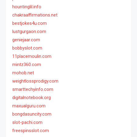
hountinglil.info
chakraaffirmations.net
bestjokes4u.com
lustgurgaon.com
geniejaar.com
bobbyslot.com
11placemoulin.com
mintz360.com
mohob.net
weightlossprodigy.com
smarttechyinfo.com
digitalnotebook.org
maxualguru.com
bongdasuncity.com
slot-pachi.com
freespinsslot.com