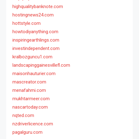
highqualitybanknote.com
hostingnews24.com
hottstyle.com
howtodiyanything.com
inspiringearthlings.com
investindependent.com
kralbozguncu1.com
landscapinggainesvillefl.com
maisonhauturier.com
mascreator.com
menafahmi.com
mukhtarmeer.com
nascartoday.com
nqted.com
nzdriverlicence.com
pagalguru.com