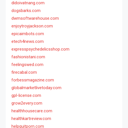
didoivatnang.com
dogsbarks.com
dwmsoftwarehouse.com
enjoytroyjackson.com
epicaimbots.com
etech4news.com
expresspsychedelicsshop.com
fashionistani.com
feelingswed.com
firecabal.com
forbessmagazine.com
globalmarketlivetoday.com
gpl-license.com
grow2every.com
healthhousecare.com
healthkartreview.com
helpquitporn.com