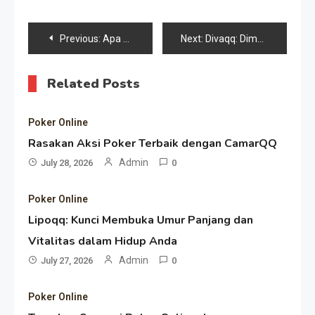
Post
Previous:
Apa yang Membedakan DatukQQ dari Kasino Online Lainnya? Melihat Lebih Dekat Fitur Uniknya
Next:
Divaqq: Dimana Setiap Tangan Berpeluang untuk Bersinar
navigation
Related Posts
Poker Online
Rasakan Aksi Poker Terbaik dengan CamarQQ
Admin
July 28, 2026
0
Poker Online
Lipoqq: Kunci Membuka Umur Panjang dan
Vitalitas dalam Hidup Anda
Admin
July 27, 2026
0
Poker Online