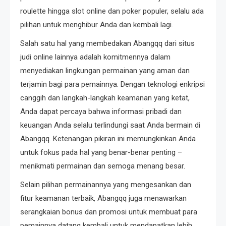
roulette hingga slot online dan poker populer, selalu ada
pilihan untuk menghibur Anda dan kembali lagi.
Salah satu hal yang membedakan Abangqq dari situs
judi online lainnya adalah komitmennya dalam
menyediakan lingkungan permainan yang aman dan
terjamin bagi para pemainnya. Dengan teknologi enkripsi
canggih dan langkah-langkah keamanan yang ketat,
Anda dapat percaya bahwa informasi pribadi dan
keuangan Anda selalu terlindungi saat Anda bermain di
Abangqq. Ketenangan pikiran ini memungkinkan Anda
untuk fokus pada hal yang benar-benar penting –
menikmati permainan dan semoga menang besar.
Selain pilihan permainannya yang mengesankan dan
fitur keamanan terbaik, Abangqq juga menawarkan
serangkaian bonus dan promosi untuk membuat para
pemainnya datang kembali untuk mendapatkan lebih