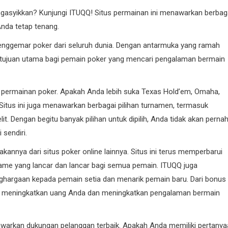
asyikkan? Kunjungi ITUQQ! Situs permainan ini menawarkan berbag
da tetap tenang.
penggemar poker dari seluruh dunia. Dengan antarmuka yang ramah
 tujuan utama bagi pemain poker yang mencari pengalaman bermain
an permainan poker. Apakah Anda lebih suka Texas Hold’em, Omaha,
Situs ini juga menawarkan berbagai pilihan turnamen, termasuk
t. Dengan begitu banyak pilihan untuk dipilih, Anda tidak akan perna
sendiri.
nnya dari situs poker online lainnya. Situs ini terus memperbarui
me yang lancar dan lancar bagi semua pemain. ITUQQ juga
hargaan kepada pemain setia dan menarik pemain baru. Dari bonus
uk meningkatkan uang Anda dan meningkatkan pengalaman bermain
awarkan dukungan pelanggan terbaik. Apakah Anda memiliki pertany