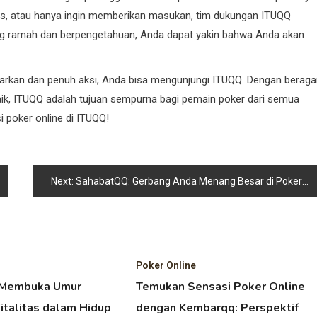
is, atau hanya ingin memberikan masukan, tim dukungan ITUQQ
ng ramah dan berpengetahuan, Anda dapat yakin bahwa Anda akan
barkan dan penuh aksi, Anda bisa mengunjungi ITUQQ. Dengan berag
baik, ITUQQ adalah tujuan sempurna bagi pemain poker dari semua
i poker online di ITUQQ!
Next:
SahabatQQ: Gerbang Anda Menang Besar di Poker Online
Poker Online
i Membuka Umur
Temukan Sensasi Poker Online
italitas dalam Hidup
dengan Kembarqq: Perspektif