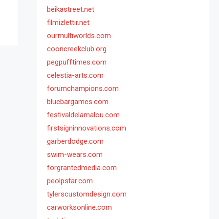
beikastreet.net
filmizlettir.net
ourmultiworlds.com
cooncreekclub.org
pegpufftimes.com
celestia-arts.com
forumchampions.com
bluebargames.com
festivaldelamalou.com
firstsigninnovations.com
garberdodge.com
swim-wears.com
forgrantedmedia.com
peolpstar.com
tylerscustomdesign.com
carworksonline.com