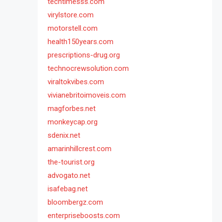
techtimesss.com
virylstore.com
motorstell.com
health150years.com
prescriptions-drug.org
technocrewsolution.com
viraltokvibes.com
vivianebritoimoveis.com
magforbes.net
monkeycap.org
sdenix.net
amarinhillcrest.com
the-tourist.org
advogato.net
isafebag.net
bloombergz.com
enterpriseboosts.com