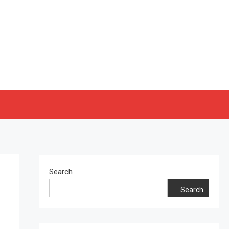
raih kemenangan besar.
Search
Search