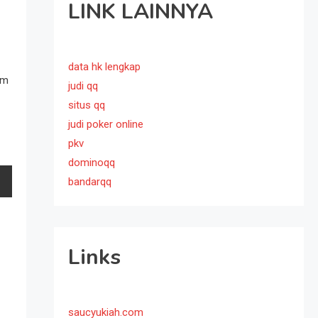
LINK LAINNYA
data hk lengkap
am
judi qq
situs qq
judi poker online
pkv
dominoqq
bandarqq
Links
saucyukiah.com