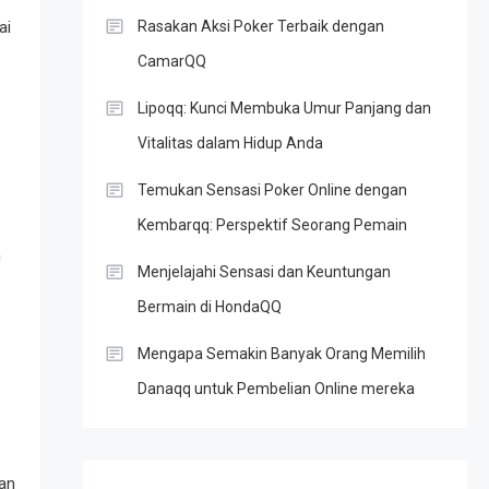
ai
Rasakan Aksi Poker Terbaik dengan
CamarQQ
Lipoqq: Kunci Membuka Umur Panjang dan
Vitalitas dalam Hidup Anda
Temukan Sensasi Poker Online dengan
Kembarqq: Perspektif Seorang Pemain
h
Menjelajahi Sensasi dan Keuntungan
Bermain di HondaQQ
Mengapa Semakin Banyak Orang Memilih
Danaqq untuk Pembelian Online mereka
aan