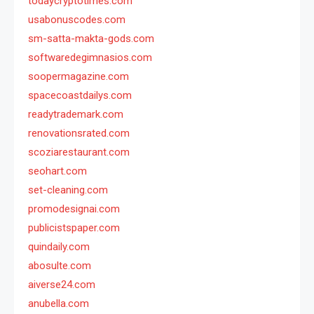
todaycryptotimes.com
usabonuscodes.com
sm-satta-makta-gods.com
softwaredegimnasios.com
soopermagazine.com
spacecoastdailys.com
readytrademark.com
renovationsrated.com
scoziarestaurant.com
seohart.com
set-cleaning.com
promodesignai.com
publicistspaper.com
quindaily.com
abosulte.com
aiverse24.com
anubella.com