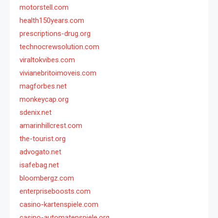
motorstell.com
health150years.com
prescriptions-drug.org
technocrewsolution.com
viraltokvibes.com
vivianebritoimoveis.com
magforbes.net
monkeycap.org
sdenix.net
amarinhillcrest.com
the-tourist.org
advogato.net
isafebag.net
bloombergz.com
enterpriseboosts.com
casino-kartenspiele.com
casino-automatenspiele.org