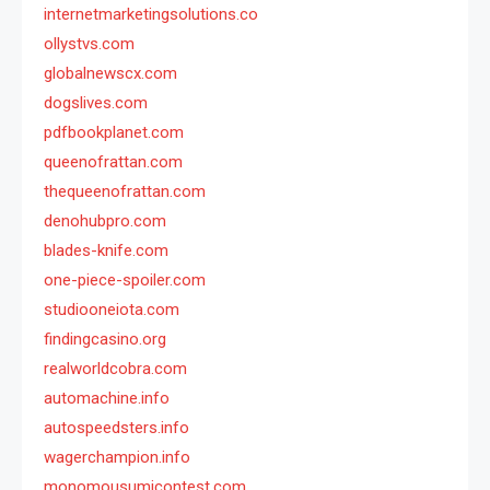
internetmarketingsolutions.co
ollystvs.com
globalnewscx.com
dogslives.com
pdfbookplanet.com
queenofrattan.com
thequeenofrattan.com
denohubpro.com
blades-knife.com
one-piece-spoiler.com
studiooneiota.com
findingcasino.org
realworldcobra.com
automachine.info
autospeedsters.info
wagerchampion.info
monomousumicontest.com