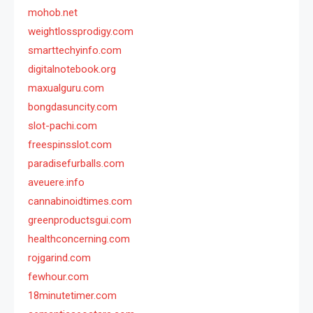
mohob.net
weightlossprodigy.com
smarttechyinfo.com
digitalnotebook.org
maxualguru.com
bongdasuncity.com
slot-pachi.com
freespinsslot.com
paradisefurballs.com
aveuere.info
cannabinoidtimes.com
greenproductsgui.com
healthconcerning.com
rojgarind.com
fewhour.com
18minutetimer.com