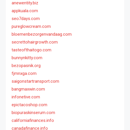
anewentity.biz
appkuala.com
seo7days.com
pureglowcream.com
bloemenbezorgenvandaag.com
secrettohairgrowth.com
tasteofthaitogo.com
bunnynkitty.com
bezopasnik.org
fjmnxga.com
saigonstartransport.com
bangmaxwin.com
infonetive.com
epictacoshop.com
biopuraskinserum.com
californiafinances.info
canadafinance.info