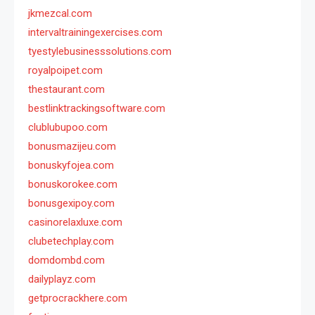
jkmezcal.com
intervaltrainingexercises.com
tyestylebusinesssolutions.com
royalpoipet.com
thestaurant.com
bestlinktrackingsoftware.com
clublubupoo.com
bonusmazijeu.com
bonuskyfojea.com
bonuskorokee.com
bonusgexipoy.com
casinorelaxluxe.com
clubetechplay.com
domdombd.com
dailyplayz.com
getprocrackhere.com