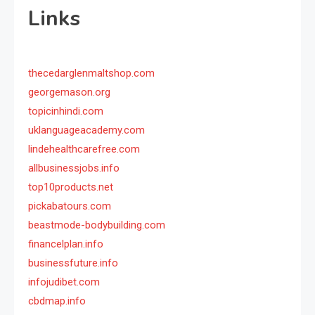
Links
thecedarglenmaltshop.com
georgemason.org
topicinhindi.com
uklanguageacademy.com
lindehealthcarefree.com
allbusinessjobs.info
top10products.net
pickabatours.com
beastmode-bodybuilding.com
financelplan.info
businessfuture.info
infojudibet.com
cbdmap.info