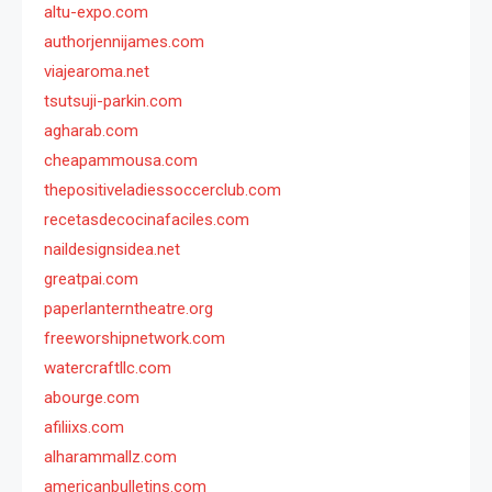
altu-expo.com
authorjennijames.com
viajearoma.net
tsutsuji-parkin.com
agharab.com
cheapammousa.com
thepositiveladiessoccerclub.com
recetasdecocinafaciles.com
naildesignsidea.net
greatpai.com
paperlanterntheatre.org
freeworshipnetwork.com
watercraftllc.com
abourge.com
afiliixs.com
alharammallz.com
americanbulletins.com