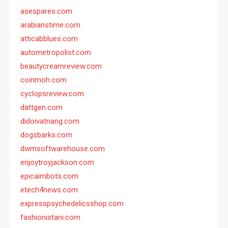
asespares.com
arabianstime.com
atticabblues.com
autometropolist.com
beautycreamreview.com
coinmoh.com
cyclopsreview.com
dattgen.com
didoivatnang.com
dogsbarks.com
dwmsoftwarehouse.com
enjoytroyjackson.com
epicaimbots.com
etech4news.com
expresspsychedelicsshop.com
fashionistani.com