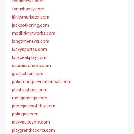
fastinnews.com
fannybanny.com
ifinitymarketer.com
jackpotkoning.com
modlinknetworks.com
longtimenewz.com
luckysportss.com
luckpeakplay.com
usamicronews.com
grofashion.com
pokemongoevolutioncalc.com
phishingbase.com
racegamings.com
primejackpotstay.com
pokugaa.com
playvaultgame.com
playgrandresorts.com