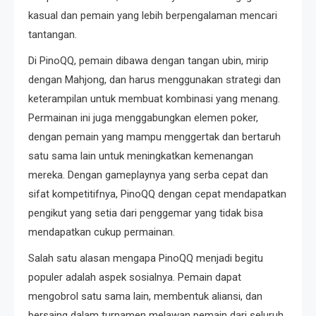
kasual dan pemain yang lebih berpengalaman mencari
tantangan.
Di PinoQQ, pemain dibawa dengan tangan ubin, mirip
dengan Mahjong, dan harus menggunakan strategi dan
keterampilan untuk membuat kombinasi yang menang.
Permainan ini juga menggabungkan elemen poker,
dengan pemain yang mampu menggertak dan bertaruh
satu sama lain untuk meningkatkan kemenangan
mereka. Dengan gameplaynya yang serba cepat dan
sifat kompetitifnya, PinoQQ dengan cepat mendapatkan
pengikut yang setia dari penggemar yang tidak bisa
mendapatkan cukup permainan.
Salah satu alasan mengapa PinoQQ menjadi begitu
populer adalah aspek sosialnya. Pemain dapat
mengobrol satu sama lain, membentuk aliansi, dan
bersaing dalam turnamen melawan pemain dari seluruh