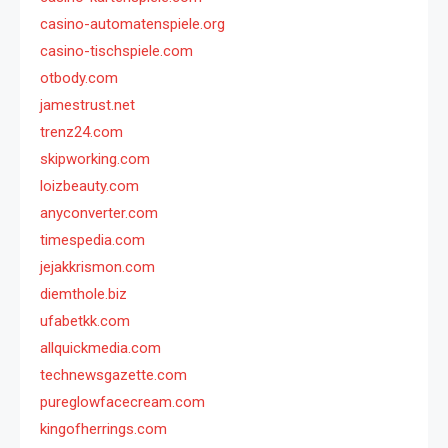
casino-automatenspiele.org
casino-tischspiele.com
otbody.com
jamestrust.net
trenz24.com
skipworking.com
loizbeauty.com
anyconverter.com
timespedia.com
jejakkrismon.com
diemthole.biz
ufabetkk.com
allquickmedia.com
technewsgazette.com
pureglowfacecream.com
kingofherrings.com