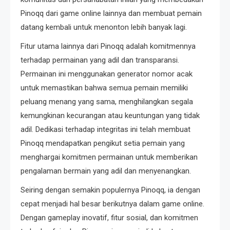
Pinoqq dari game online lainnya dan membuat pemain
datang kembali untuk menonton lebih banyak lagi.
Fitur utama lainnya dari Pinoqq adalah komitmennya
terhadap permainan yang adil dan transparansi.
Permainan ini menggunakan generator nomor acak
untuk memastikan bahwa semua pemain memiliki
peluang menang yang sama, menghilangkan segala
kemungkinan kecurangan atau keuntungan yang tidak
adil. Dedikasi terhadap integritas ini telah membuat
Pinoqq mendapatkan pengikut setia pemain yang
menghargai komitmen permainan untuk memberikan
pengalaman bermain yang adil dan menyenangkan.
Seiring dengan semakin populernya Pinoqq, ia dengan
cepat menjadi hal besar berikutnya dalam game online.
Dengan gameplay inovatif, fitur sosial, dan komitmen