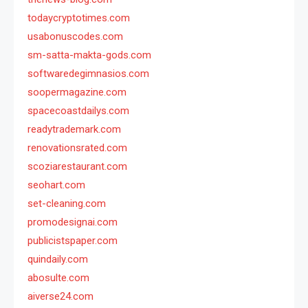
todaycryptotimes.com
usabonuscodes.com
sm-satta-makta-gods.com
softwaredegimnasios.com
soopermagazine.com
spacecoastdailys.com
readytrademark.com
renovationsrated.com
scoziarestaurant.com
seohart.com
set-cleaning.com
promodesignai.com
publicistspaper.com
quindaily.com
abosulte.com
aiverse24.com