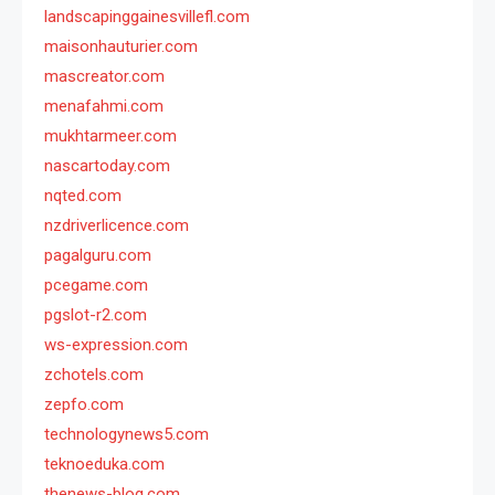
landscapinggainesvillefl.com
maisonhauturier.com
mascreator.com
menafahmi.com
mukhtarmeer.com
nascartoday.com
nqted.com
nzdriverlicence.com
pagalguru.com
pcegame.com
pgslot-r2.com
ws-expression.com
zchotels.com
zepfo.com
technologynews5.com
teknoeduka.com
thenews-blog.com