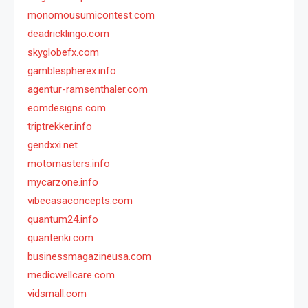
monomousumicontest.com
deadricklingo.com
skyglobefx.com
gamblespherex.info
agentur-ramsenthaler.com
eomdesigns.com
triptrekker.info
gendxxi.net
motomasters.info
mycarzone.info
vibecasaconcepts.com
quantum24.info
quantenki.com
businessmagazineusa.com
medicwellcare.com
vidsmall.com