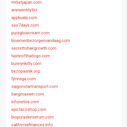
mrbetjapan.com
anewentity.biz
appkuala.com
seo7days.com
pureglowcream.com
bloemenbezorgenvandaag.com
secrettohairgrowth.com
tasteofthaitogo.com
bunnynkitty.com
bezopasnik.org
fjmnxga.com
saigonstartransport.com
bangmaxwin.com
infonetive.com
epictacoshop.com
biopuraskinserum.com
californiafinances.info