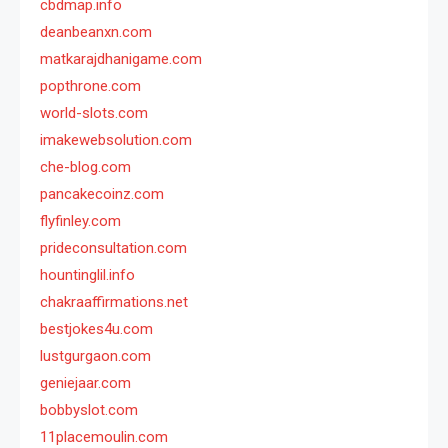
cbdmap.info
deanbeanxn.com
matkarajdhanigame.com
popthrone.com
world-slots.com
imakewebsolution.com
che-blog.com
pancakecoinz.com
flyfinley.com
prideconsultation.com
hountinglil.info
chakraaffirmations.net
bestjokes4u.com
lustgurgaon.com
geniejaar.com
bobbyslot.com
11placemoulin.com