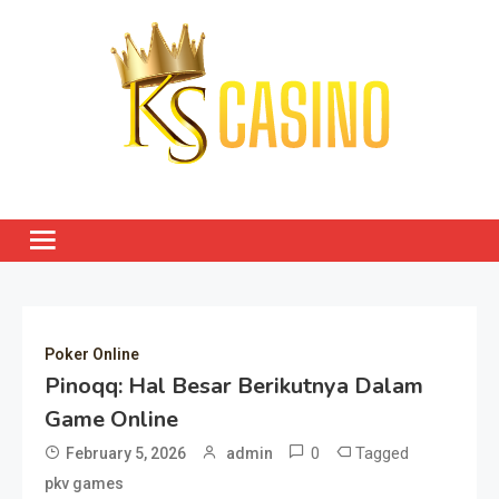
Skip
to
content
Daftar di Agen Poker
Pelajari cara daftar di agen poker online terpercaya
dengan proses mudah. Ikuti langkah-langkah
Online Terpercaya
sederhana untuk mulai bermain dan raih kemenangan
besar.
dengan Proses Mudah
Poker Online
Pinoqq: Hal Besar Berikutnya Dalam
Game Online
0
Tagged
February 5, 2026
admin
pkv games