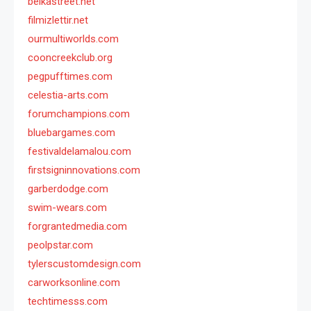
beikastreet.net
filmizlettir.net
ourmultiworlds.com
cooncreekclub.org
pegpufftimes.com
celestia-arts.com
forumchampions.com
bluebargames.com
festivaldelamalou.com
firstsigninnovations.com
garberdodge.com
swim-wears.com
forgrantedmedia.com
peolpstar.com
tylerscustomdesign.com
carworksonline.com
techtimesss.com