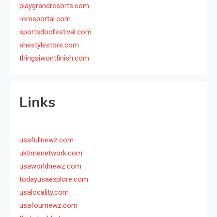
playgrandresorts.com
romsportal.com
sportsdocfestival.com
shestylestore.com
thingsiwontfinish.com
Links
usafullnewz.com
uktimenetwork.com
usaworldnewz.com
todayusaexplore.com
usalocality.com
usafournewz.com