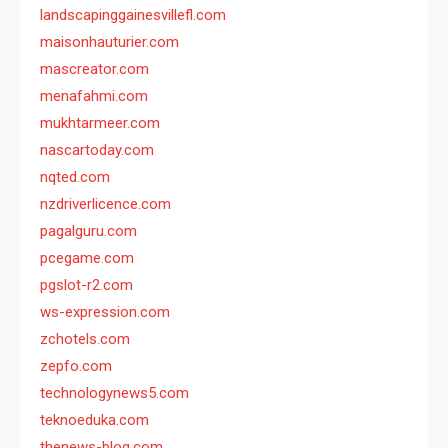
landscapinggainesvillefl.com
maisonhauturier.com
mascreator.com
menafahmi.com
mukhtarmeer.com
nascartoday.com
nqted.com
nzdriverlicence.com
pagalguru.com
pcegame.com
pgslot-r2.com
ws-expression.com
zchotels.com
zepfo.com
technologynews5.com
teknoeduka.com
thenews-blog.com