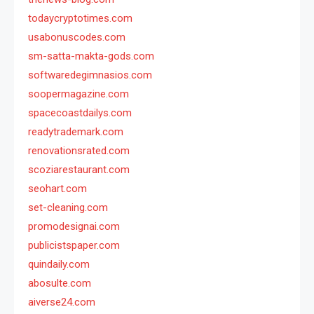
todaycryptotimes.com
usabonuscodes.com
sm-satta-makta-gods.com
softwaredegimnasios.com
soopermagazine.com
spacecoastdailys.com
readytrademark.com
renovationsrated.com
scoziarestaurant.com
seohart.com
set-cleaning.com
promodesignai.com
publicistspaper.com
quindaily.com
abosulte.com
aiverse24.com