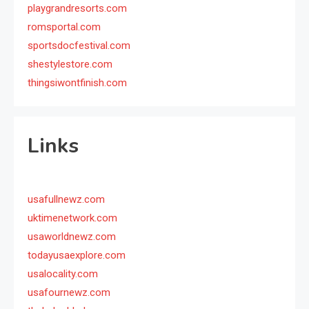
playgrandresorts.com
romsportal.com
sportsdocfestival.com
shestylestore.com
thingsiwontfinish.com
Links
usafullnewz.com
uktimenetwork.com
usaworldnewz.com
todayusaexplore.com
usalocality.com
usafournewz.com