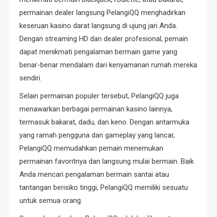
permainan dealer langsung PelangiQQ menghadirkan
keseruan kasino darat langsung di ujung jari Anda.
Dengan streaming HD dan dealer profesional, pemain
dapat menikmati pengalaman bermain game yang
benar-benar mendalam dari kenyamanan rumah mereka
sendiri.
Selain permainan populer tersebut, PelangiQQ juga
menawarkan berbagai permainan kasino lainnya,
termasuk bakarat, dadu, dan keno. Dengan antarmuka
yang ramah pengguna dan gameplay yang lancar,
PelangiQQ memudahkan pemain menemukan
permainan favoritnya dan langsung mulai bermain. Baik
Anda mencari pengalaman bermain santai atau
tantangan berisiko tinggi, PelangiQQ memiliki sesuatu
untuk semua orang.