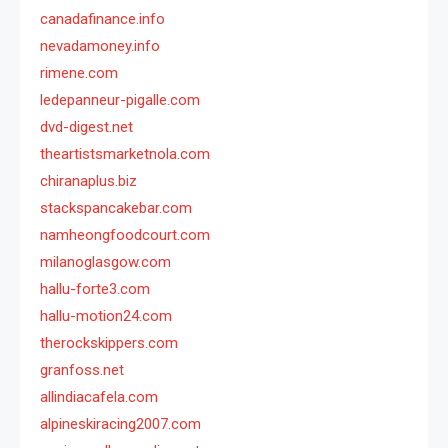
canadafinance.info
nevadamoney.info
rimene.com
ledepanneur-pigalle.com
dvd-digest.net
theartistsmarketnola.com
chiranaplus.biz
stackspancakebar.com
namheongfoodcourt.com
milanoglasgow.com
hallu-forte3.com
hallu-motion24.com
therockskippers.com
granfoss.net
allindiacafela.com
alpineskiracing2007.com