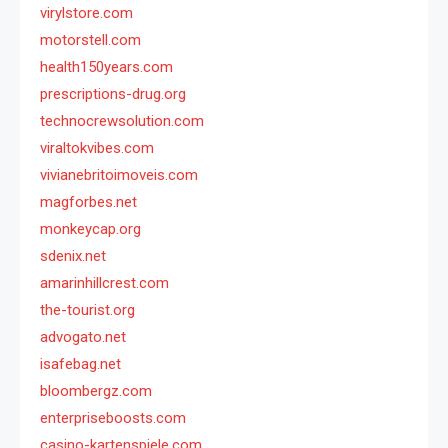
virylstore.com
motorstell.com
health150years.com
prescriptions-drug.org
technocrewsolution.com
viraltokvibes.com
vivianebritoimoveis.com
magforbes.net
monkeycap.org
sdenix.net
amarinhillcrest.com
the-tourist.org
advogato.net
isafebag.net
bloombergz.com
enterpriseboosts.com
casino-kartenspiele.com