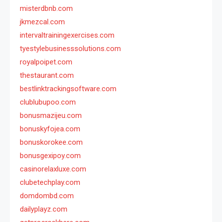
misterdbnb.com
jkmezcal.com
intervaltrainingexercises.com
tyestylebusinesssolutions.com
royalpoipet.com
thestaurant.com
bestlinktrackingsoftware.com
clublubupoo.com
bonusmazijeu.com
bonuskyfojea.com
bonuskorokee.com
bonusgexipoy.com
casinorelaxluxe.com
clubetechplay.com
domdombd.com
dailyplayz.com