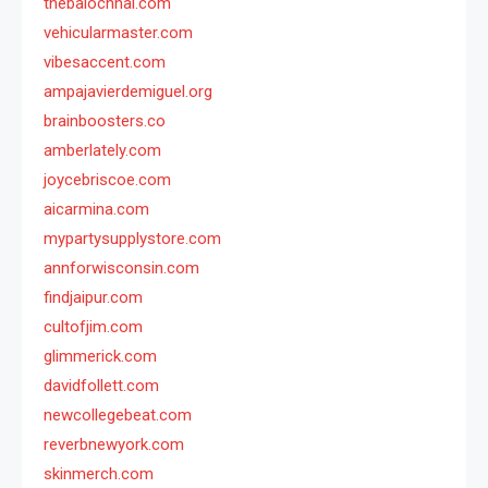
thebalochhal.com
vehicularmaster.com
vibesaccent.com
ampajavierdemiguel.org
brainboosters.co
amberlately.com
joycebriscoe.com
aicarmina.com
mypartysupplystore.com
annforwisconsin.com
findjaipur.com
cultofjim.com
glimmerick.com
davidfollett.com
newcollegebeat.com
reverbnewyork.com
skinmerch.com