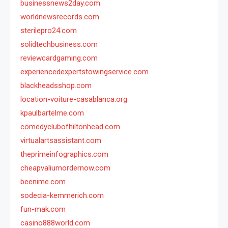
businessnews2day.com
worldnewsrecords.com
sterilepro24.com
solidtechbusiness.com
reviewcardgaming.com
experiencedexpertstowingservice.com
blackheadsshop.com
location-voiture-casablanca.org
kpaulbartelme.com
comedyclubofhiltonhead.com
virtualartsassistant.com
theprimeinfographics.com
cheapvaliumordernow.com
beenime.com
sodecia-kemmerich.com
fun-mak.com
casino888world.com