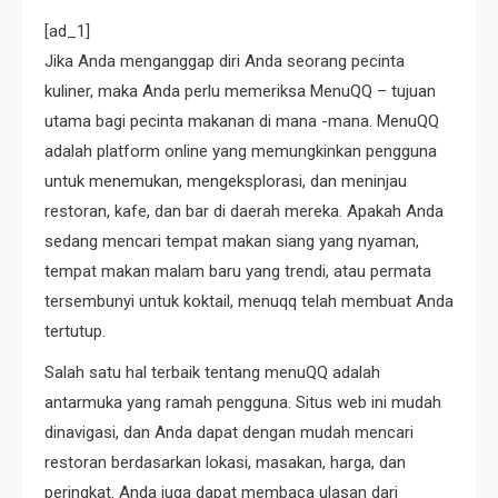
[ad_1]
Jika Anda menganggap diri Anda seorang pecinta
kuliner, maka Anda perlu memeriksa MenuQQ – tujuan
utama bagi pecinta makanan di mana -mana. MenuQQ
adalah platform online yang memungkinkan pengguna
untuk menemukan, mengeksplorasi, dan meninjau
restoran, kafe, dan bar di daerah mereka. Apakah Anda
sedang mencari tempat makan siang yang nyaman,
tempat makan malam baru yang trendi, atau permata
tersembunyi untuk koktail, menuqq telah membuat Anda
tertutup.
Salah satu hal terbaik tentang menuQQ adalah
antarmuka yang ramah pengguna. Situs web ini mudah
dinavigasi, dan Anda dapat dengan mudah mencari
restoran berdasarkan lokasi, masakan, harga, dan
peringkat. Anda juga dapat membaca ulasan dari