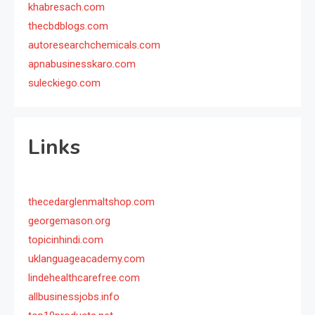
khabresach.com
thecbdblogs.com
autoresearchchemicals.com
apnabusinesskaro.com
suleckiego.com
Links
thecedarglenmaltshop.com
georgemason.org
topicinhindi.com
uklanguageacademy.com
lindehealthcarefree.com
allbusinessjobs.info