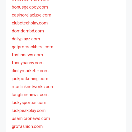
bonusgexipoy.com
casinorelaxluxe.com
clubetechplay.com
domdombd.com
dailyplayz.com
getprocrackhere.com
fastinnews.com
fannybanny.com
ifinitymarketer.com
jackpotkoning.com
modlinknetworks.com
longtimenewz.com
luckysportss.com
luckpeakplay.com
usamicronews.com
grofashion.com