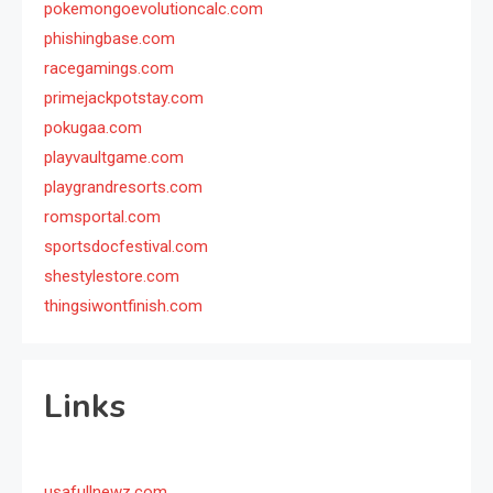
pokemongoevolutioncalc.com
phishingbase.com
racegamings.com
primejackpotstay.com
pokugaa.com
playvaultgame.com
playgrandresorts.com
romsportal.com
sportsdocfestival.com
shestylestore.com
thingsiwontfinish.com
Links
usafullnewz.com