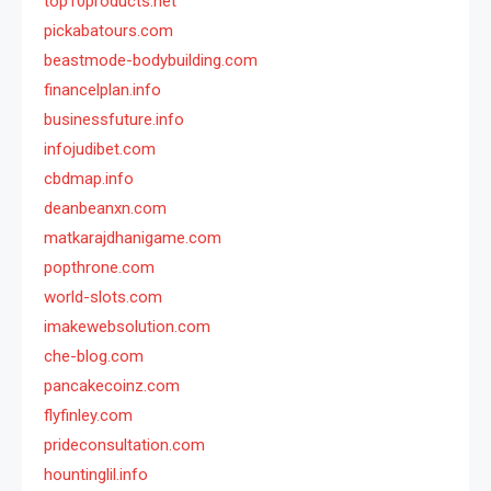
top10products.net
pickabatours.com
beastmode-bodybuilding.com
financelplan.info
businessfuture.info
infojudibet.com
cbdmap.info
deanbeanxn.com
matkarajdhanigame.com
popthrone.com
world-slots.com
imakewebsolution.com
che-blog.com
pancakecoinz.com
flyfinley.com
prideconsultation.com
hountinglil.info