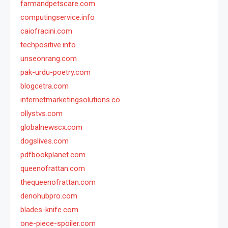
farmandpetscare.com
computingservice.info
caiofracini.com
techpositive.info
unseonrang.com
pak-urdu-poetry.com
blogcetra.com
internetmarketingsolutions.co
ollystvs.com
globalnewscx.com
dogslives.com
pdfbookplanet.com
queenofrattan.com
thequeenofrattan.com
denohubpro.com
blades-knife.com
one-piece-spoiler.com