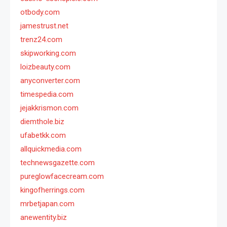
otbody.com
jamestrust.net
trenz24.com
skipworking.com
loizbeauty.com
anyconverter.com
timespedia.com
jejakkrismon.com
diemthole.biz
ufabetkk.com
allquickmedia.com
technewsgazette.com
pureglowfacecream.com
kingofherrings.com
mrbetjapan.com
anewentity.biz