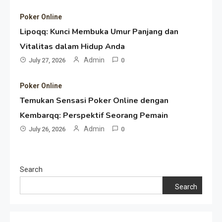
Poker Online
Lipoqq: Kunci Membuka Umur Panjang dan
Vitalitas dalam Hidup Anda
Admin
July 27, 2026
0
Poker Online
Temukan Sensasi Poker Online dengan
Kembarqq: Perspektif Seorang Pemain
Admin
July 26, 2026
0
Search
Search