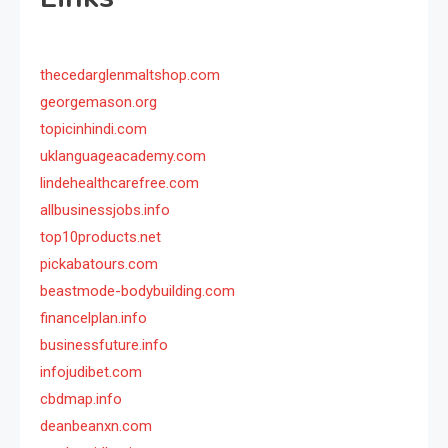
thecedarglenmaltshop.com
georgemason.org
topicinhindi.com
uklanguageacademy.com
lindehealthcarefree.com
allbusinessjobs.info
top10products.net
pickabatours.com
beastmode-bodybuilding.com
financelplan.info
businessfuture.info
infojudibet.com
cbdmap.info
deanbeanxn.com