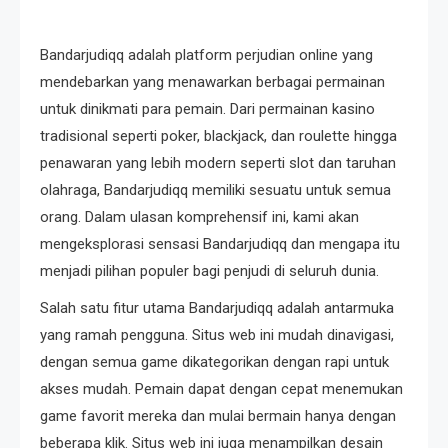
Bandarjudiqq adalah platform perjudian online yang
mendebarkan yang menawarkan berbagai permainan
untuk dinikmati para pemain. Dari permainan kasino
tradisional seperti poker, blackjack, dan roulette hingga
penawaran yang lebih modern seperti slot dan taruhan
olahraga, Bandarjudiqq memiliki sesuatu untuk semua
orang. Dalam ulasan komprehensif ini, kami akan
mengeksplorasi sensasi Bandarjudiqq dan mengapa itu
menjadi pilihan populer bagi penjudi di seluruh dunia.
Salah satu fitur utama Bandarjudiqq adalah antarmuka
yang ramah pengguna. Situs web ini mudah dinavigasi,
dengan semua game dikategorikan dengan rapi untuk
akses mudah. Pemain dapat dengan cepat menemukan
game favorit mereka dan mulai bermain hanya dengan
beberapa klik. Situs web ini juga menampilkan desain