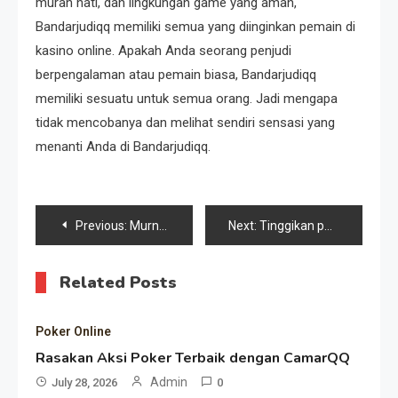
murah hati, dan lingkungan game yang aman,
Bandarjudiqq memiliki semua yang diinginkan pemain di
kasino online. Apakah Anda seorang penjudi
berpengalaman atau pemain biasa, Bandarjudiqq
memiliki sesuatu untuk semua orang. Jadi mengapa
tidak mencobanya dan melihat sendiri sensasi yang
menanti Anda di Bandarjudiqq.
Post
Previous:
MurniQQ: Hal besar berikutnya di media sosial?
Next:
Tinggikan pengalaman bermain game Anda dengan fitur dan layanan terkemuka ChampionQQ
navigation
Related Posts
Poker Online
Rasakan Aksi Poker Terbaik dengan CamarQQ
Admin
July 28, 2026
0