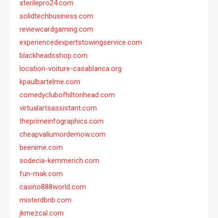
sterilepro24.com
solidtechbusiness.com
reviewcardgaming.com
experiencedexpertstowingservice.com
blackheadsshop.com
location-voiture-casablanca.org
kpaulbartelme.com
comedyclubofhiltonhead.com
virtualartsassistant.com
theprimeinfographics.com
cheapvaliumordernow.com
beenime.com
sodecia-kemmerich.com
fun-mak.com
casino888world.com
misterdbnb.com
jkmezcal.com