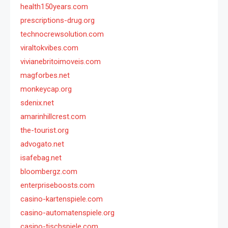
health150years.com
prescriptions-drug.org
technocrewsolution.com
viraltokvibes.com
vivianebritoimoveis.com
magforbes.net
monkeycap.org
sdenix.net
amarinhillcrest.com
the-tourist.org
advogato.net
isafebag.net
bloombergz.com
enterpriseboosts.com
casino-kartenspiele.com
casino-automatenspiele.org
casino-tischspiele.com