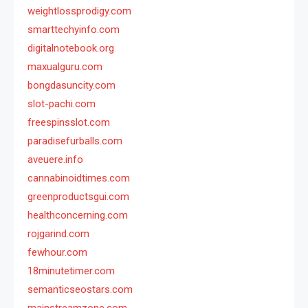
weightlossprodigy.com
smarttechyinfo.com
digitalnotebook.org
maxualguru.com
bongdasuncity.com
slot-pachi.com
freespinsslot.com
paradisefurballs.com
aveuere.info
cannabinoidtimes.com
greenproductsgui.com
healthconcerning.com
rojgarind.com
fewhour.com
18minutetimer.com
semanticseostars.com