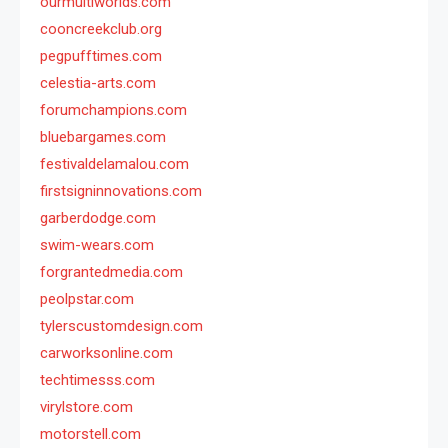
ourmultiworlds.com
cooncreekclub.org
pegpufftimes.com
celestia-arts.com
forumchampions.com
bluebargames.com
festivaldelamalou.com
firstsigninnovations.com
garberdodge.com
swim-wears.com
forgrantedmedia.com
peolpstar.com
tylerscustomdesign.com
carworksonline.com
techtimesss.com
virylstore.com
motorstell.com