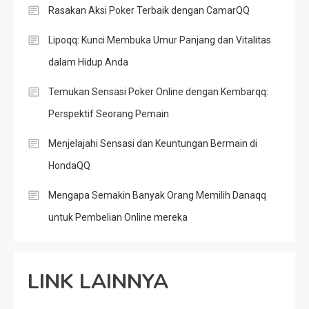
Rasakan Aksi Poker Terbaik dengan CamarQQ
Lipoqq: Kunci Membuka Umur Panjang dan Vitalitas
dalam Hidup Anda
Temukan Sensasi Poker Online dengan Kembarqq:
Perspektif Seorang Pemain
Menjelajahi Sensasi dan Keuntungan Bermain di
HondaQQ
Mengapa Semakin Banyak Orang Memilih Danaqq
untuk Pembelian Online mereka
LINK LAINNYA