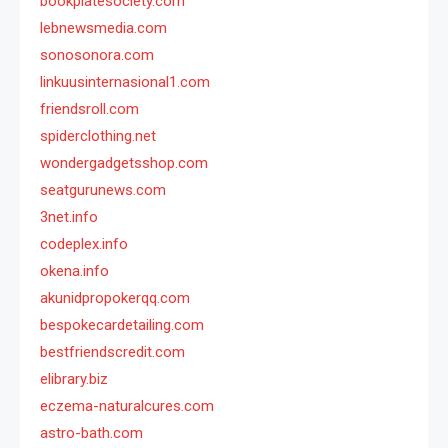
bookplatesociety.com
lebnewsmedia.com
sonosonora.com
linkuusinternasional1.com
friendsroll.com
spiderclothing.net
wondergadgetsshop.com
seatgurunews.com
3net.info
codeplex.info
okena.info
akunidpropokerqq.com
bespokecardetailing.com
bestfriendscredit.com
elibrary.biz
eczema-naturalcures.com
astro-bath.com