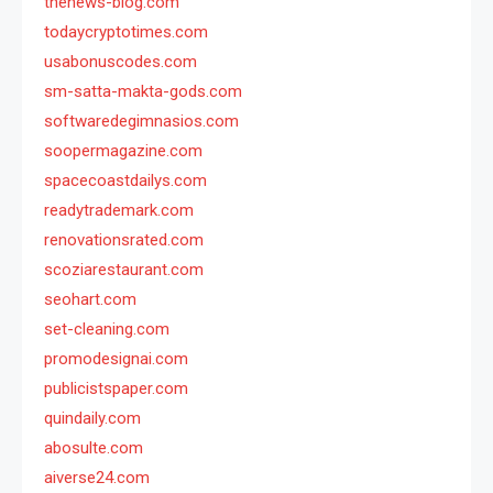
thenews-blog.com
todaycryptotimes.com
usabonuscodes.com
sm-satta-makta-gods.com
softwaredegimnasios.com
soopermagazine.com
spacecoastdailys.com
readytrademark.com
renovationsrated.com
scoziarestaurant.com
seohart.com
set-cleaning.com
promodesignai.com
publicistspaper.com
quindaily.com
abosulte.com
aiverse24.com