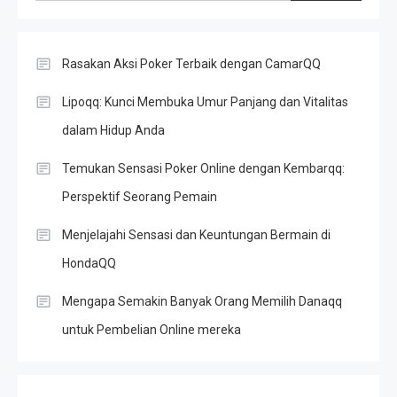
Rasakan Aksi Poker Terbaik dengan CamarQQ
Lipoqq: Kunci Membuka Umur Panjang dan Vitalitas
dalam Hidup Anda
Temukan Sensasi Poker Online dengan Kembarqq:
Perspektif Seorang Pemain
Menjelajahi Sensasi dan Keuntungan Bermain di
HondaQQ
Mengapa Semakin Banyak Orang Memilih Danaqq
untuk Pembelian Online mereka