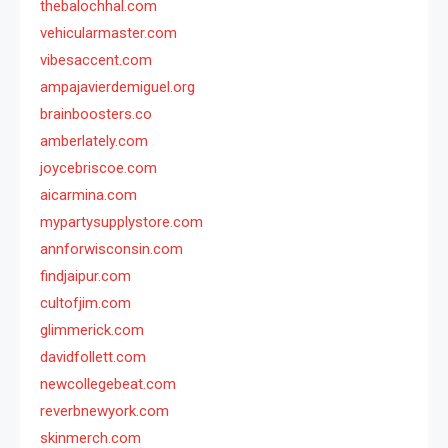
thebalochhal.com
vehicularmaster.com
vibesaccent.com
ampajavierdemiguel.org
brainboosters.co
amberlately.com
joycebriscoe.com
aicarmina.com
mypartysupplystore.com
annforwisconsin.com
findjaipur.com
cultofjim.com
glimmerick.com
davidfollett.com
newcollegebeat.com
reverbnewyork.com
skinmerch.com