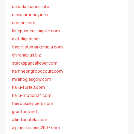
canadafinance.info
nevadamoney.info
rimene.com
ledepanneur-pigalle.com
dvd-digest.net
theartistsmarketnola.com
chiranaplus.biz
stackspancakebar.com
namheongfoodcourt.com
milanoglasgow.com
hallu-forte3.com
hallu-motion24.com
therockskippers.com
granfoss.net
allindiacafela.com
alpineskiracing2007.com