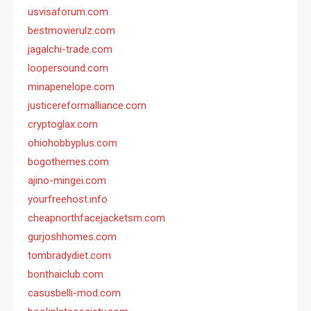
usvisaforum.com
bestmovierulz.com
jagalchi-trade.com
loopersound.com
minapenelope.com
justicereformalliance.com
cryptoglax.com
ohiohobbyplus.com
bogothemes.com
ajino-mingei.com
yourfreehost.info
cheapnorthfacejacketsm.com
gurjoshhomes.com
tombradydiet.com
bonthaiclub.com
casusbelli-mod.com