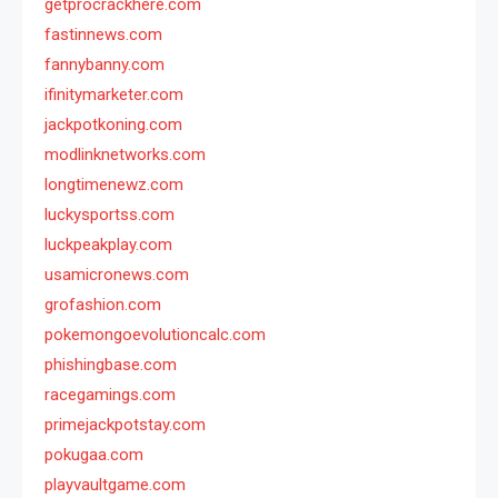
getprocrackhere.com
fastinnews.com
fannybanny.com
ifinitymarketer.com
jackpotkoning.com
modlinknetworks.com
longtimenewz.com
luckysportss.com
luckpeakplay.com
usamicronews.com
grofashion.com
pokemongoevolutioncalc.com
phishingbase.com
racegamings.com
primejackpotstay.com
pokugaa.com
playvaultgame.com