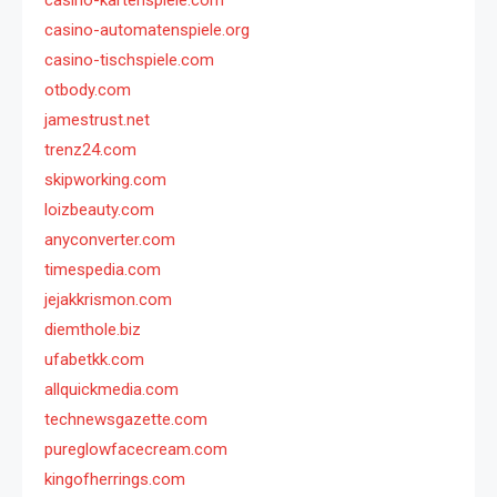
casino-kartenspiele.com
casino-automatenspiele.org
casino-tischspiele.com
otbody.com
jamestrust.net
trenz24.com
skipworking.com
loizbeauty.com
anyconverter.com
timespedia.com
jejakkrismon.com
diemthole.biz
ufabetkk.com
allquickmedia.com
technewsgazette.com
pureglowfacecream.com
kingofherrings.com