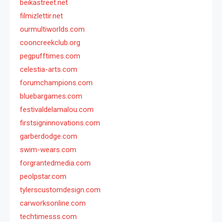
beikastreet.net
filmizlettir.net
ourmultiworlds.com
cooncreekclub.org
pegpufftimes.com
celestia-arts.com
forumchampions.com
bluebargames.com
festivaldelamalou.com
firstsigninnovations.com
garberdodge.com
swim-wears.com
forgrantedmedia.com
peolpstar.com
tylerscustomdesign.com
carworksonline.com
techtimesss.com