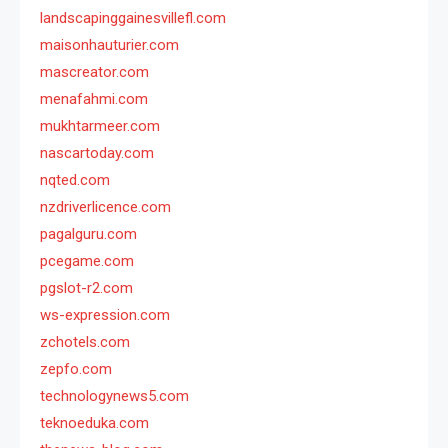
landscapinggainesvillefl.com
maisonhauturier.com
mascreator.com
menafahmi.com
mukhtarmeer.com
nascartoday.com
nqted.com
nzdriverlicence.com
pagalguru.com
pcegame.com
pgslot-r2.com
ws-expression.com
zchotels.com
zepfo.com
technologynews5.com
teknoeduka.com