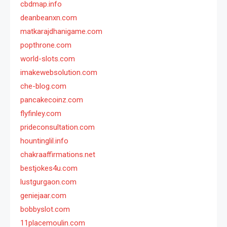
cbdmap.info
deanbeanxn.com
matkarajdhanigame.com
popthrone.com
world-slots.com
imakewebsolution.com
che-blog.com
pancakecoinz.com
flyfinley.com
prideconsultation.com
hountinglil.info
chakraaffirmations.net
bestjokes4u.com
lustgurgaon.com
geniejaar.com
bobbyslot.com
11placemoulin.com