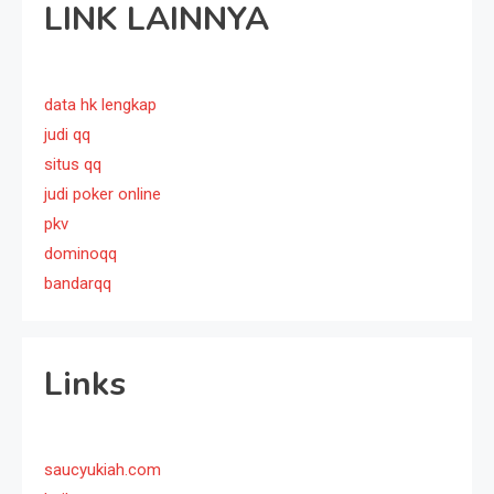
LINK LAINNYA
data hk lengkap
judi qq
situs qq
judi poker online
pkv
dominoqq
bandarqq
Links
saucyukiah.com