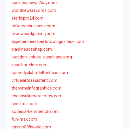
businessnews2day.com
worldnewsrecords.com
sterilepro24.com
solidtechbusiness.com
reviewcardgaming.com
experiencedexpertstowingservice.com
blackheadsshop.com
location-voiture-casablanca.org
kpaulbartelme.com
comedyclubofhiltonhead.com
virtualartsassistant.com
theprimeinfographics.com
cheapvaliumordernow.com
beenime.com
sodecia-kemmerich.com
fun-mak.com
casino888world.com