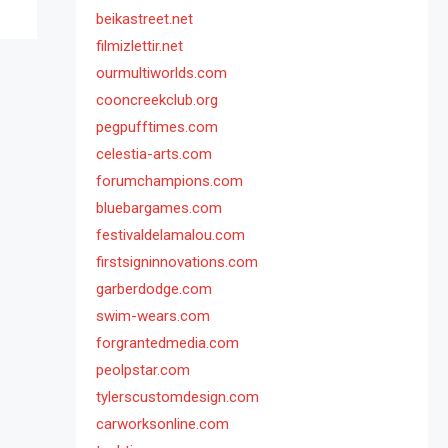
beikastreet.net
filmizlettir.net
ourmultiworlds.com
cooncreekclub.org
pegpufftimes.com
celestia-arts.com
forumchampions.com
bluebargames.com
festivaldelamalou.com
firstsigninnovations.com
garberdodge.com
swim-wears.com
forgrantedmedia.com
peolpstar.com
tylerscustomdesign.com
carworksonline.com