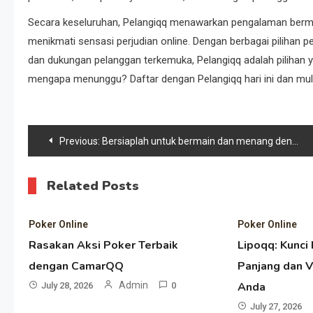
Secara keseluruhan, Pelangiqq menawarkan pengalaman berma
menikmati sensasi perjudian online. Dengan berbagai pilihan
dan dukungan pelanggan terkemuka, Pelangiqq adalah pilihan
mengapa menunggu? Daftar dengan Pelangiqq hari ini dan mula
Post
Previous:
Bersiaplah untuk bermain dan menang dengan Rajaqq
navigation
Related Posts
Poker Online
Poker Online
Rasakan Aksi Poker Terbaik
Lipoqq: Kunc
dengan CamarQQ
Panjang dan V
Admin
Anda
July 28, 2026
0
July 27, 2026