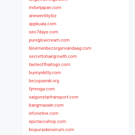
mrbetjapan.com
anewentity.biz
appkuala.com
seo7days.com
pureglowcream.com
bloemenbezorgenvandaag.com
secrettohairgrowth.com
tasteofthaitogo.com
bunnynkitty.com
bezopasnik.org
fjmnxga.com
saigonstartransport.com
bangmaxwin.com
infonetive.com
epictacoshop.com
biopuraskinserum.com