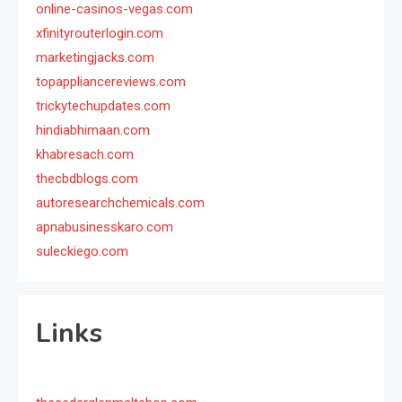
online-casinos-vegas.com
xfinityrouterlogin.com
marketingjacks.com
topappliancereviews.com
trickytechupdates.com
hindiabhimaan.com
khabresach.com
thecbdblogs.com
autoresearchchemicals.com
apnabusinesskaro.com
suleckiego.com
Links