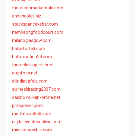
theartistsmarketnola.com
chiranaplus.biz
stackspancakebar.com
namheongfoodcourt.com
milanoglasgow.com
hallu-forte3.com
hallu-motion24.com
therockskippers.com
granfoss.net
allindiacafela.com
alpineskiracing2007.com
casino-vulkan-online.net
pitrepower.com
mediatown360.com
digitaleyestrainclinic.com
missionposible.com