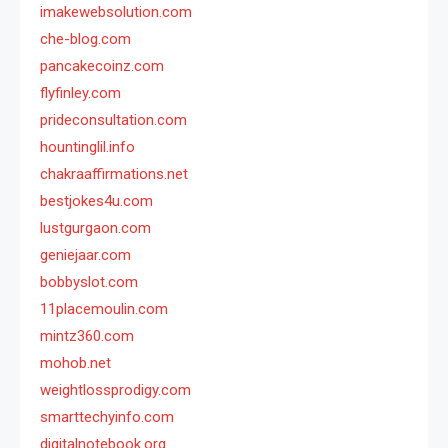
imakewebsolution.com
che-blog.com
pancakecoinz.com
flyfinley.com
prideconsultation.com
hountinglil.info
chakraaffirmations.net
bestjokes4u.com
lustgurgaon.com
geniejaar.com
bobbyslot.com
11placemoulin.com
mintz360.com
mohob.net
weightlossprodigy.com
smarttechyinfo.com
digitalnotebook.org