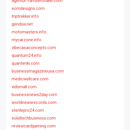
agentur-ramsenthaler.com
eomdesigns.com
triptrekker.info
gendxxi.net
motomasters.info
mycarzone.info
vibecasaconcepts.com
quantum24.info
quantenki.com
businessmagazineusa.com
medicwellcare.com
vidsmall.com
businessnews2day.com
worldnewsrecords.com
sterilepro24.com
solidtechbusiness.com
reviewcardgaming.com