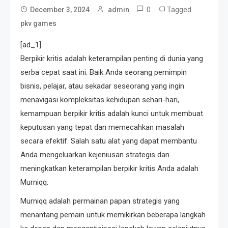
0
Tagged
December 3, 2024
admin
pkv games
[ad_1]
Berpikir kritis adalah keterampilan penting di dunia yang
serba cepat saat ini. Baik Anda seorang pemimpin
bisnis, pelajar, atau sekadar seseorang yang ingin
menavigasi kompleksitas kehidupan sehari-hari,
kemampuan berpikir kritis adalah kunci untuk membuat
keputusan yang tepat dan memecahkan masalah
secara efektif. Salah satu alat yang dapat membantu
Anda mengeluarkan kejeniusan strategis dan
meningkatkan keterampilan berpikir kritis Anda adalah
Murniqq.
Murniqq adalah permainan papan strategis yang
menantang pemain untuk memikirkan beberapa langkah