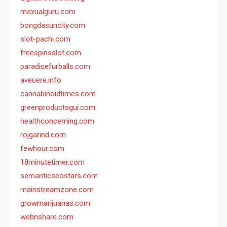
maxualguru.com
bongdasuncity.com
slot-pachi.com
freespinsslot.com
paradisefurballs.com
aveuere.info
cannabinoidtimes.com
greenproductsgui.com
healthconcerning.com
rojgarind.com
fewhour.com
18minutetimer.com
semanticseostars.com
mainstreamzone.com
growmarijuanas.com
webnshare.com