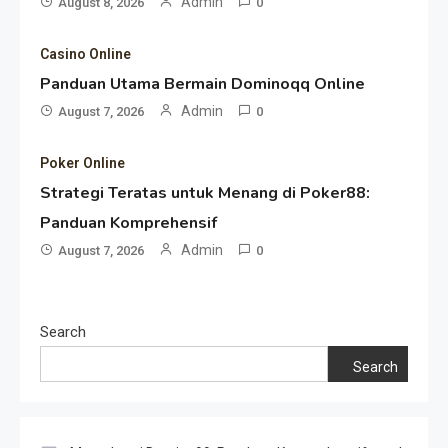
Admin
August 8, 2026
0
Casino Online
Panduan Utama Bermain Dominoqq Online
Admin
August 7, 2026
0
Poker Online
Strategi Teratas untuk Menang di Poker88:
Panduan Komprehensif
Admin
August 7, 2026
0
Search
Search