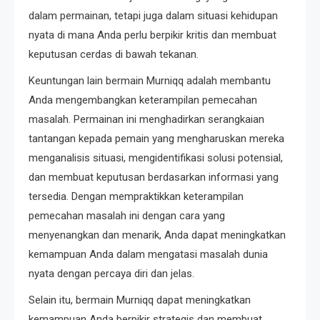
dalam permainan, tetapi juga dalam situasi kehidupan
nyata di mana Anda perlu berpikir kritis dan membuat
keputusan cerdas di bawah tekanan.
Keuntungan lain bermain Murniqq adalah membantu
Anda mengembangkan keterampilan pemecahan
masalah. Permainan ini menghadirkan serangkaian
tantangan kepada pemain yang mengharuskan mereka
menganalisis situasi, mengidentifikasi solusi potensial,
dan membuat keputusan berdasarkan informasi yang
tersedia. Dengan mempraktikkan keterampilan
pemecahan masalah ini dengan cara yang
menyenangkan dan menarik, Anda dapat meningkatkan
kemampuan Anda dalam mengatasi masalah dunia
nyata dengan percaya diri dan jelas.
Selain itu, bermain Murniqq dapat meningkatkan
kemampuan Anda berpikir strategis dan membuat