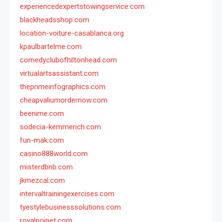
experiencedexpertstowingservice.com
blackheadsshop.com
location-voiture-casablanca.org
kpaulbartelme.com
comedyclubofhiltonhead.com
virtualartsassistant.com
theprimeinfographics.com
cheapvaliumordernow.com
beenime.com
sodecia-kemmerich.com
fun-mak.com
casino888world.com
misterdbnb.com
jkmezcal.com
intervaltrainingexercises.com
tyestylebusinesssolutions.com
royalpoipet.com