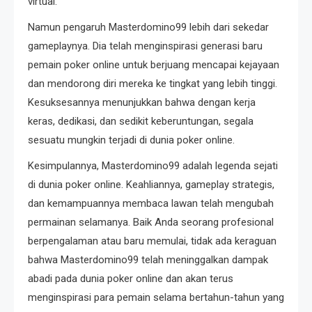
virtual.
Namun pengaruh Masterdomino99 lebih dari sekedar
gameplaynya. Dia telah menginspirasi generasi baru
pemain poker online untuk berjuang mencapai kejayaan
dan mendorong diri mereka ke tingkat yang lebih tinggi.
Kesuksesannya menunjukkan bahwa dengan kerja
keras, dedikasi, dan sedikit keberuntungan, segala
sesuatu mungkin terjadi di dunia poker online.
Kesimpulannya, Masterdomino99 adalah legenda sejati
di dunia poker online. Keahliannya, gameplay strategis,
dan kemampuannya membaca lawan telah mengubah
permainan selamanya. Baik Anda seorang profesional
berpengalaman atau baru memulai, tidak ada keraguan
bahwa Masterdomino99 telah meninggalkan dampak
abadi pada dunia poker online dan akan terus
menginspirasi para pemain selama bertahun-tahun yang