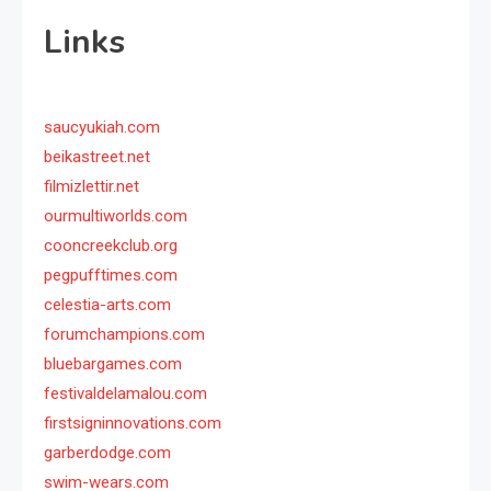
Links
saucyukiah.com
beikastreet.net
filmizlettir.net
ourmultiworlds.com
cooncreekclub.org
pegpufftimes.com
celestia-arts.com
forumchampions.com
bluebargames.com
festivaldelamalou.com
firstsigninnovations.com
garberdodge.com
swim-wears.com