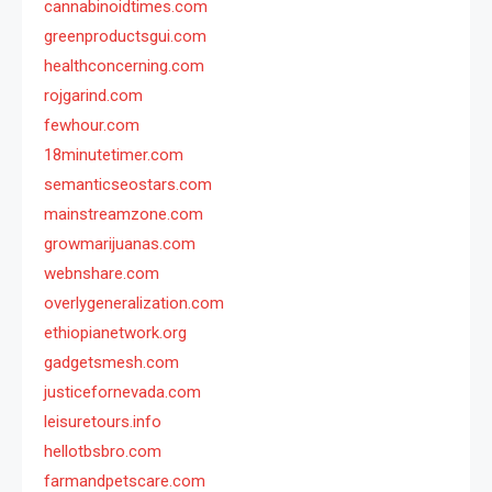
cannabinoidtimes.com
greenproductsgui.com
healthconcerning.com
rojgarind.com
fewhour.com
18minutetimer.com
semanticseostars.com
mainstreamzone.com
growmarijuanas.com
webnshare.com
overlygeneralization.com
ethiopianetwork.org
gadgetsmesh.com
justicefornevada.com
leisuretours.info
hellotbsbro.com
farmandpetscare.com