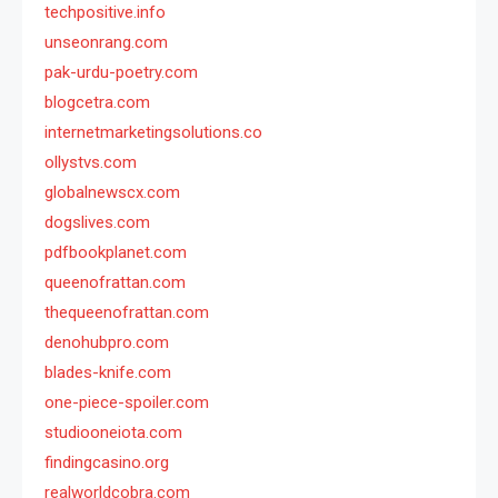
techpositive.info
unseonrang.com
pak-urdu-poetry.com
blogcetra.com
internetmarketingsolutions.co
ollystvs.com
globalnewscx.com
dogslives.com
pdfbookplanet.com
queenofrattan.com
thequeenofrattan.com
denohubpro.com
blades-knife.com
one-piece-spoiler.com
studiooneiota.com
findingcasino.org
realworldcobra.com