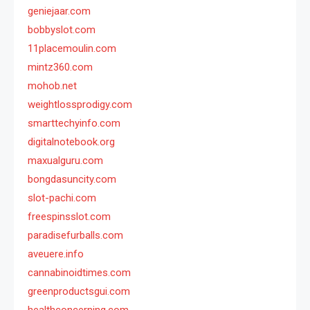
geniejaar.com
bobbyslot.com
11placemoulin.com
mintz360.com
mohob.net
weightlossprodigy.com
smarttechyinfo.com
digitalnotebook.org
maxualguru.com
bongdasuncity.com
slot-pachi.com
freespinsslot.com
paradisefurballs.com
aveuere.info
cannabinoidtimes.com
greenproductsgui.com