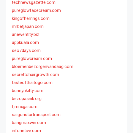
technewsgazette.com
pureglowfacecream.com
kingofherrings.com
mrbetjapan.com
anewentity.biz
appkuala.com
seo7days.com
pureglowcream.com
bloemenbezorgenvandaag.com
secrettohairgrowth.com
tasteofthaitogo.com
bunnynkitty.com
bezopasnik.org
fjmnxga.com
saigonstartransport.com
bangmaxwin.com
infonetive.com