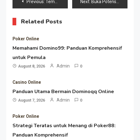
Post
Previous:
Temukan Mengapa Lintasanqq Menjadi Tujuan Utama Judi Online
Next:
Buka Potensi Poker Anda dengan Fitur Mutakhir ITUQQ
navigation
Related Posts
Poker Online
Memahami Domino99: Panduan Komprehensif
untuk Pemula
Admin
August 8, 2026
0
Casino Online
Panduan Utama Bermain Dominoqq Online
Admin
August 7, 2026
0
Poker Online
Strategi Teratas untuk Menang di Poker88:
Panduan Komprehensif