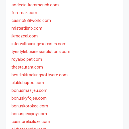
sodecia-kemmerich.com
fun-mak.com
casino888world.com
misterdbnb.com
jkmezcal.com
intervaltrainingexercises.com
tyestylebusinesssolutions.com
royalpoipet.com
thestaurant.com
bestlinktrackingsoftware.com
clublubupoo.com
bonusmazijeu.com
bonuskyfojea.com
bonuskorokee.com
bonusgexipoy.com
casinorelaxluxe.com