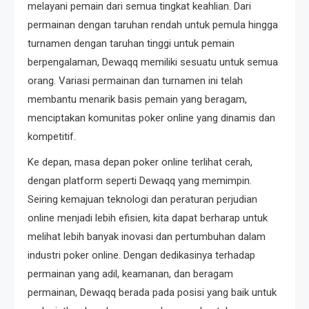
melayani pemain dari semua tingkat keahlian. Dari
permainan dengan taruhan rendah untuk pemula hingga
turnamen dengan taruhan tinggi untuk pemain
berpengalaman, Dewaqq memiliki sesuatu untuk semua
orang. Variasi permainan dan turnamen ini telah
membantu menarik basis pemain yang beragam,
menciptakan komunitas poker online yang dinamis dan
kompetitif.
Ke depan, masa depan poker online terlihat cerah,
dengan platform seperti Dewaqq yang memimpin.
Seiring kemajuan teknologi dan peraturan perjudian
online menjadi lebih efisien, kita dapat berharap untuk
melihat lebih banyak inovasi dan pertumbuhan dalam
industri poker online. Dengan dedikasinya terhadap
permainan yang adil, keamanan, dan beragam
permainan, Dewaqq berada pada posisi yang baik untuk