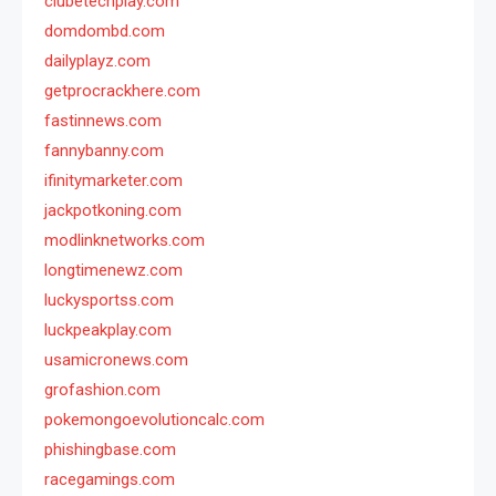
clubetechplay.com
domdombd.com
dailyplayz.com
getprocrackhere.com
fastinnews.com
fannybanny.com
ifinitymarketer.com
jackpotkoning.com
modlinknetworks.com
longtimenewz.com
luckysportss.com
luckpeakplay.com
usamicronews.com
grofashion.com
pokemongoevolutioncalc.com
phishingbase.com
racegamings.com