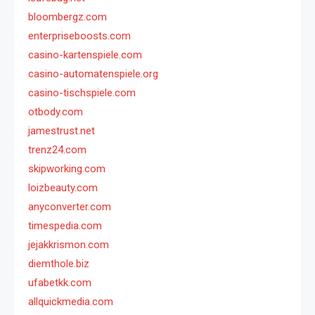
bloombergz.com
enterpriseboosts.com
casino-kartenspiele.com
casino-automatenspiele.org
casino-tischspiele.com
otbody.com
jamestrust.net
trenz24.com
skipworking.com
loizbeauty.com
anyconverter.com
timespedia.com
jejakkrismon.com
diemthole.biz
ufabetkk.com
allquickmedia.com