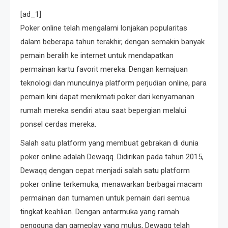
[ad_1]
Poker online telah mengalami lonjakan popularitas
dalam beberapa tahun terakhir, dengan semakin banyak
pemain beralih ke internet untuk mendapatkan
permainan kartu favorit mereka. Dengan kemajuan
teknologi dan munculnya platform perjudian online, para
pemain kini dapat menikmati poker dari kenyamanan
rumah mereka sendiri atau saat bepergian melalui
ponsel cerdas mereka.
Salah satu platform yang membuat gebrakan di dunia
poker online adalah Dewaqq. Didirikan pada tahun 2015,
Dewaqq dengan cepat menjadi salah satu platform
poker online terkemuka, menawarkan berbagai macam
permainan dan turnamen untuk pemain dari semua
tingkat keahlian. Dengan antarmuka yang ramah
pengguna dan gameplay yang mulus, Dewaqq telah