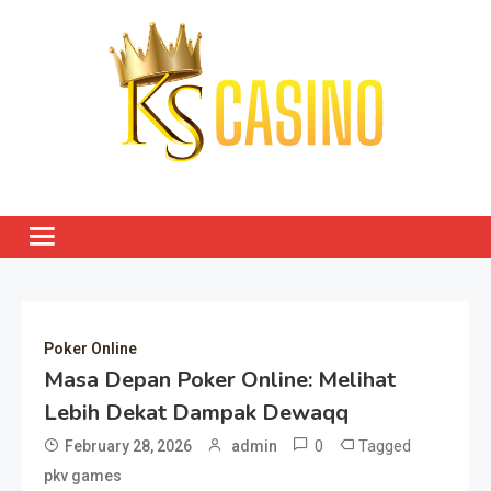
Skip
to
content
Daftar di Agen Poker
Pelajari cara daftar di agen poker online terpercaya
dengan proses mudah. Ikuti langkah-langkah
Online Terpercaya
sederhana untuk mulai bermain dan raih kemenangan
besar.
dengan Proses Mudah
Poker Online
Masa Depan Poker Online: Melihat
Lebih Dekat Dampak Dewaqq
0
Tagged
February 28, 2026
admin
pkv games