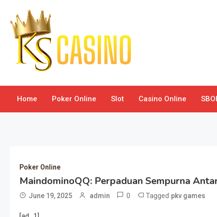
Skip
to
content
Daftar di Agen Poker Online 
Pelajari cara daftar di agen poker online terpercaya dengan pro
Home
Poker Online
Slot
Casino Online
SBO
Poker Online
MaindominoQQ: Perpaduan Sempurna Antar
0
Tagged
June 19, 2025
admin
pkv games
[ad_1]