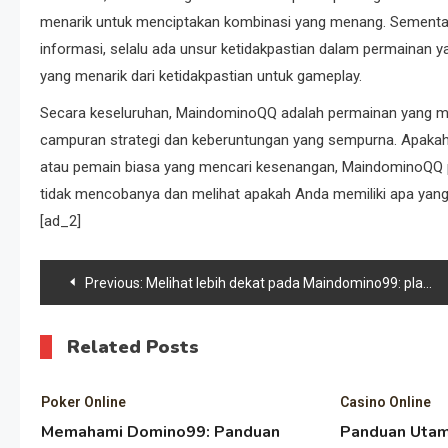
menarik untuk menciptakan kombinasi yang menang. Sement
informasi, selalu ada unsur ketidakpastian dalam permain
yang menarik dari ketidakpastian untuk gameplay.
Secara keseluruhan, MaindominoQQ adalah permainan yang 
campuran strategi dan keberuntungan yang sempurna. Apaka
atau pemain biasa yang mencari kesenangan, MaindominoQQ 
tidak mencobanya dan melihat apakah Anda memiliki apa yang 
[ad_2]
Post
Previous:
Melihat lebih dekat pada Maindomino99: platform poker online utama
navigation
Related Posts
Poker Online
Casino Online
Memahami Domino99: Panduan
Panduan Uta