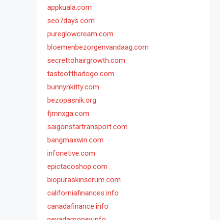
appkuala.com
seo7days.com
pureglowcream.com
bloemenbezorgenvandaag.com
secrettohairgrowth.com
tasteofthaitogo.com
bunnynkitty.com
bezopasnik.org
fjmnxga.com
saigonstartransport.com
bangmaxwin.com
infonetive.com
epictacoshop.com
biopuraskinserum.com
californiafinances.info
canadafinance.info
nevadamoney.info