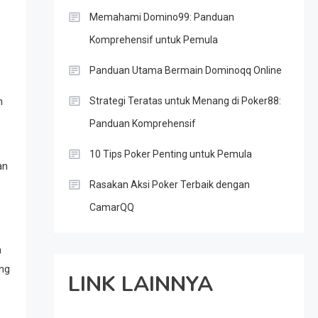
Memahami Domino99: Panduan
Komprehensif untuk Pemula
Panduan Utama Bermain Dominoqq Online
n
Strategi Teratas untuk Menang di Poker88:
Panduan Komprehensif
10 Tips Poker Penting untuk Pemula
an
Rasakan Aksi Poker Terbaik dengan
CamarQQ
a
ng
LINK LAINNYA