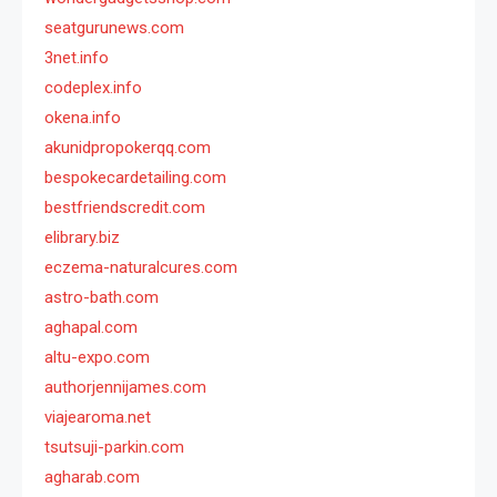
seatgurunews.com
3net.info
codeplex.info
okena.info
akunidpropokerqq.com
bespokecardetailing.com
bestfriendscredit.com
elibrary.biz
eczema-naturalcures.com
astro-bath.com
aghapal.com
altu-expo.com
authorjennijames.com
viajearoma.net
tsutsuji-parkin.com
agharab.com