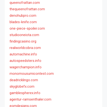
queenofrattan.com
thequeenofrattan.com
denohubpro.com
blades-knife.com
one-piece-spoiler.com
studiooneiota.com
findingcasino.org
realworldcobra.com
automachine.info
autospeedsters.info
wagerchampion.info
monomousumicontest.com
deadricklingo.com
skyglobefx.com
gamblespherex.info
agentur-ramsenthaler.com
eomdesigns.com