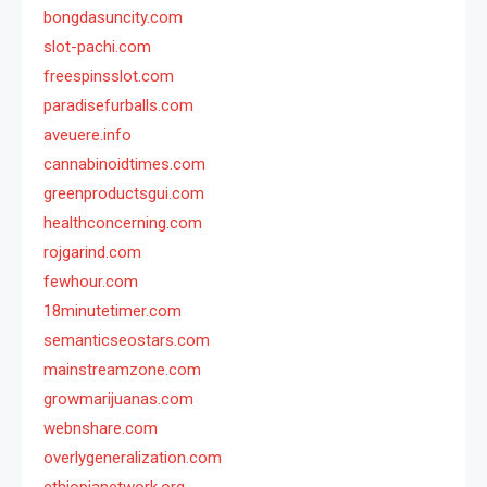
bongdasuncity.com
slot-pachi.com
freespinsslot.com
paradisefurballs.com
aveuere.info
cannabinoidtimes.com
greenproductsgui.com
healthconcerning.com
rojgarind.com
fewhour.com
18minutetimer.com
semanticseostars.com
mainstreamzone.com
growmarijuanas.com
webnshare.com
overlygeneralization.com