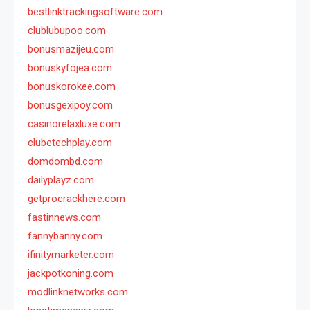
bestlinktrackingsoftware.com
clublubupoo.com
bonusmazijeu.com
bonuskyfojea.com
bonuskorokee.com
bonusgexipoy.com
casinorelaxluxe.com
clubetechplay.com
domdombd.com
dailyplayz.com
getprocrackhere.com
fastinnews.com
fannybanny.com
ifinitymarketer.com
jackpotkoning.com
modlinknetworks.com