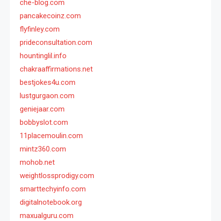
che-blog.com
pancakecoinz.com
flyfinley.com
prideconsultation.com
hountinglil.info
chakraaffirmations.net
bestjokes4u.com
lustgurgaon.com
geniejaar.com
bobbyslot.com
11placemoulin.com
mintz360.com
mohob.net
weightlossprodigy.com
smarttechyinfo.com
digitalnotebook.org
maxualguru.com