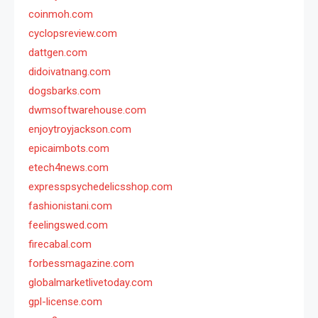
coinmoh.com
cyclopsreview.com
dattgen.com
didoivatnang.com
dogsbarks.com
dwmsoftwarehouse.com
enjoytroyjackson.com
epicaimbots.com
etech4news.com
expresspsychedelicsshop.com
fashionistani.com
feelingswed.com
firecabal.com
forbessmagazine.com
globalmarketlivetoday.com
gpl-license.com