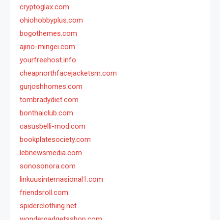
cryptoglax.com
ohiohobbyplus.com
bogothemes.com
ajino-mingei.com
yourfreehost.info
cheapnorthfacejacketsm.com
gurjoshhomes.com
tombradydiet.com
bonthaiclub.com
casusbelli-mod.com
bookplatesociety.com
lebnewsmedia.com
sonosonora.com
linkuusinternasional1.com
friendsroll.com
spiderclothing.net
wondergadgetsshop.com