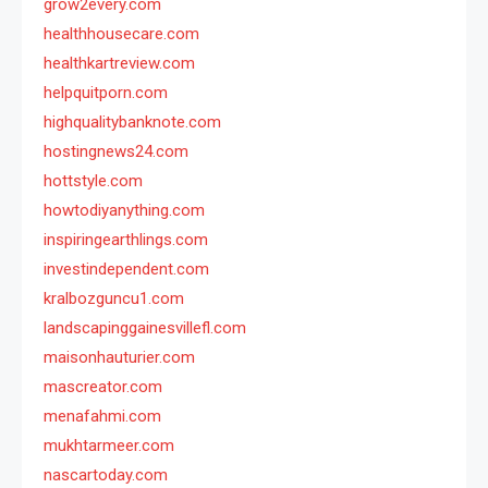
grow2every.com
healthhousecare.com
healthkartreview.com
helpquitporn.com
highqualitybanknote.com
hostingnews24.com
hottstyle.com
howtodiyanything.com
inspiringearthlings.com
investindependent.com
kralbozguncu1.com
landscapinggainesvillefl.com
maisonhauturier.com
mascreator.com
menafahmi.com
mukhtarmeer.com
nascartoday.com