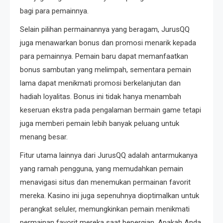
bagi para pemainnya.
Selain pilihan permainannya yang beragam, JurusQQ
juga menawarkan bonus dan promosi menarik kepada
para pemainnya. Pemain baru dapat memanfaatkan
bonus sambutan yang melimpah, sementara pemain
lama dapat menikmati promosi berkelanjutan dan
hadiah loyalitas. Bonus ini tidak hanya menambah
keseruan ekstra pada pengalaman bermain game tetapi
juga memberi pemain lebih banyak peluang untuk
menang besar.
Fitur utama lainnya dari JurusQQ adalah antarmukanya
yang ramah pengguna, yang memudahkan pemain
menavigasi situs dan menemukan permainan favorit
mereka. Kasino ini juga sepenuhnya dioptimalkan untuk
perangkat seluler, memungkinkan pemain menikmati
permainan favorit mereka saat bepergian. Apakah Anda