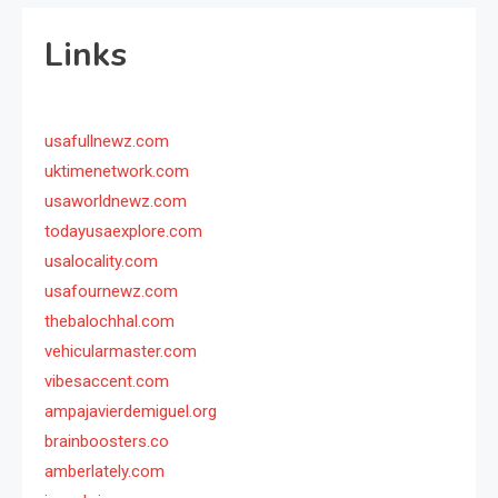
Links
usafullnewz.com
uktimenetwork.com
usaworldnewz.com
todayusaexplore.com
usalocality.com
usafournewz.com
thebalochhal.com
vehicularmaster.com
vibesaccent.com
ampajavierdemiguel.org
brainboosters.co
amberlately.com