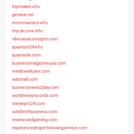
triptrekker.info
gendxxi.net
motomasters.info
mycarzone.info
vibecasaconcepts.com
quantum24.info
quantenki.com
businessmagazineusa.com
medicwellcare.com
vidsmall.com
businessnews2day.com
worldnewsrecords.com
sterilepro24.com
solidtechbusiness.com
reviewcardgaming.com
experiencedexpertstowingservice.com