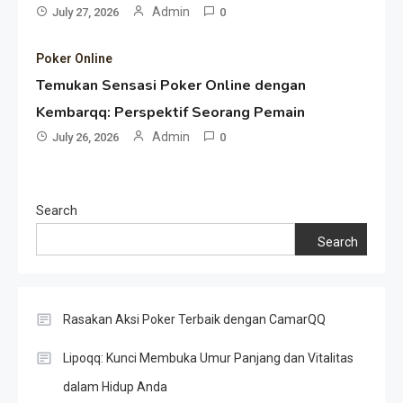
Admin
July 27, 2026
0
Poker Online
Temukan Sensasi Poker Online dengan
Kembarqq: Perspektif Seorang Pemain
Admin
July 26, 2026
0
Search
Search
Rasakan Aksi Poker Terbaik dengan CamarQQ
Lipoqq: Kunci Membuka Umur Panjang dan Vitalitas
dalam Hidup Anda