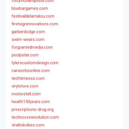
forumchampions.com
bluebargames.com
festivaldelamalou.com
firstsigninnovations.com
garberdodge.com
swim-wears.com
forgrantedmedia.com
peolpstar.com
tylerscustomdesign.com
carworksonline.com
techtimesss.com
virylstore.com
motorstell.com
health150years.com
prescriptions-drug.org
technocrewsolution.com
viraltokvibes.com