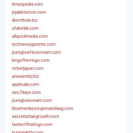
timespedia.com
jejakkrismon.com
diemthole.biz
ufabetkk.com
allquickmedia.com
technewsgazette.com
pureglowfacecream.com
kingofherrings.com
mrbetjapan.com
anewentity.biz
appkuala.com
seo7days.com
pureglowcream.com
bloemenbezorgenvandaag.com
secrettohairgrowth.com
tasteofthaitogo.com
bunnynkitty.com