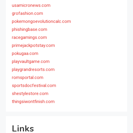
usamicronews.com
grofashion.com
pokemongoevolutioncalc.com
phishingbase.com
racegamings.com
primejackpotstay.com
pokugaa.com
playvaultgame.com
playgrandresorts.com
romsportal.com
sportsdocfestival.com
shestylestore.com
thingsiwontfinish.com
Links