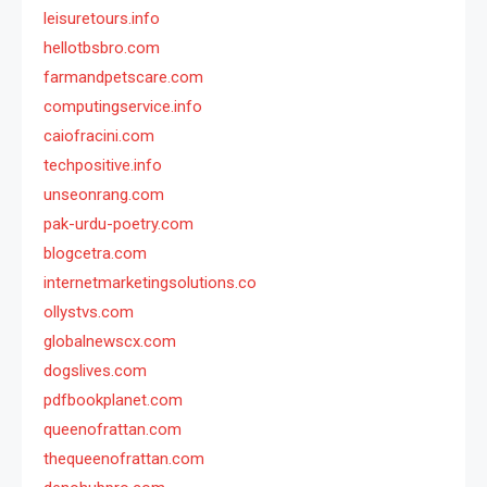
leisuretours.info
hellotbsbro.com
farmandpetscare.com
computingservice.info
caiofracini.com
techpositive.info
unseonrang.com
pak-urdu-poetry.com
blogcetra.com
internetmarketingsolutions.co
ollystvs.com
globalnewscx.com
dogslives.com
pdfbookplanet.com
queenofrattan.com
thequeenofrattan.com