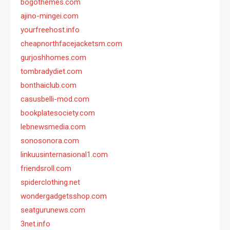
bogothemes.com
ajino-mingei.com
yourfreehost.info
cheapnorthfacejacketsm.com
gurjoshhomes.com
tombradydiet.com
bonthaiclub.com
casusbelli-mod.com
bookplatesociety.com
lebnewsmedia.com
sonosonora.com
linkuusinternasional1.com
friendsroll.com
spiderclothing.net
wondergadgetsshop.com
seatgurunews.com
3net.info