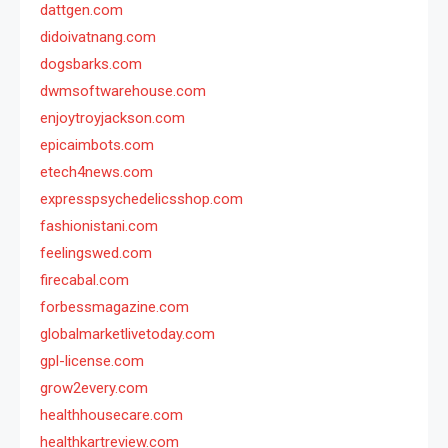
dattgen.com
didoivatnang.com
dogsbarks.com
dwmsoftwarehouse.com
enjoytroyjackson.com
epicaimbots.com
etech4news.com
expresspsychedelicsshop.com
fashionistani.com
feelingswed.com
firecabal.com
forbessmagazine.com
globalmarketlivetoday.com
gpl-license.com
grow2every.com
healthhousecare.com
healthkartreview.com