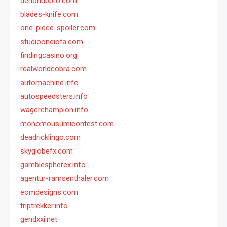
denohubpro.com
blades-knife.com
one-piece-spoiler.com
studiooneiota.com
findingcasino.org
realworldcobra.com
automachine.info
autospeedsters.info
wagerchampion.info
monomousumicontest.com
deadricklingo.com
skyglobefx.com
gamblespherex.info
agentur-ramsenthaler.com
eomdesigns.com
triptrekker.info
gendxxi.net