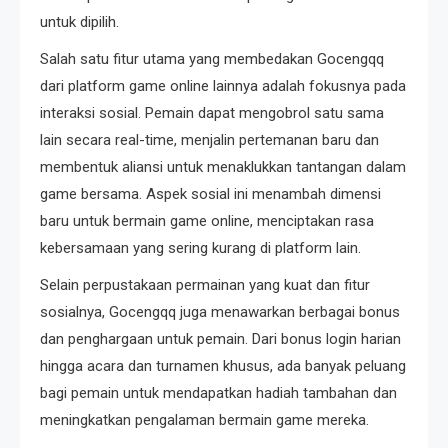
untuk dipilih.
Salah satu fitur utama yang membedakan Gocengqq
dari platform game online lainnya adalah fokusnya pada
interaksi sosial. Pemain dapat mengobrol satu sama
lain secara real-time, menjalin pertemanan baru dan
membentuk aliansi untuk menaklukkan tantangan dalam
game bersama. Aspek sosial ini menambah dimensi
baru untuk bermain game online, menciptakan rasa
kebersamaan yang sering kurang di platform lain.
Selain perpustakaan permainan yang kuat dan fitur
sosialnya, Gocengqq juga menawarkan berbagai bonus
dan penghargaan untuk pemain. Dari bonus login harian
hingga acara dan turnamen khusus, ada banyak peluang
bagi pemain untuk mendapatkan hadiah tambahan dan
meningkatkan pengalaman bermain game mereka.