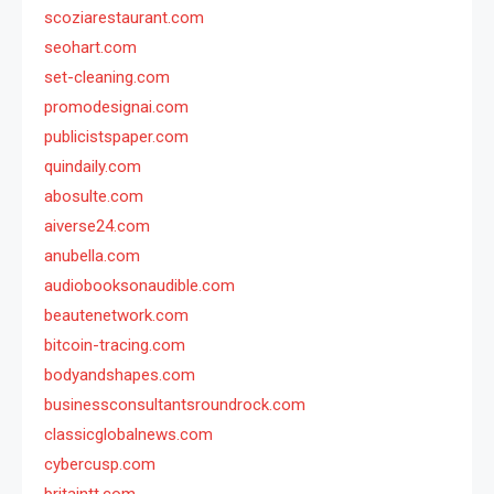
scoziarestaurant.com
seohart.com
set-cleaning.com
promodesignai.com
publicistspaper.com
quindaily.com
abosulte.com
aiverse24.com
anubella.com
audiobooksonaudible.com
beautenetwork.com
bitcoin-tracing.com
bodyandshapes.com
businessconsultantsroundrock.com
classicglobalnews.com
cybercusp.com