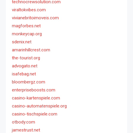
technocrewsolution.com
viraltokvibes.com
vivianebritoimoveis.com
magforbes.net
monkeycap.org
sdenix.net
amarinhillcrest.com
the-tourist.org
advogato.net
isafebag.net
bloombergz.com
enterpriseboosts.com
casino-kartenspiele.com
casino-automatenspiele.org
casino-tischspiele.com
otbody.com
jamestrust.net