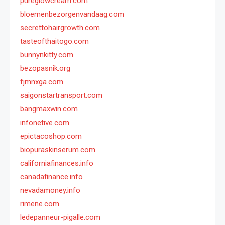
pureglowcream.com
bloemenbezorgenvandaag.com
secrettohairgrowth.com
tasteofthaitogo.com
bunnynkitty.com
bezopasnik.org
fjmnxga.com
saigonstartransport.com
bangmaxwin.com
infonetive.com
epictacoshop.com
biopuraskinserum.com
californiafinances.info
canadafinance.info
nevadamoney.info
rimene.com
ledepanneur-pigalle.com