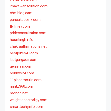
imakewebsolution.com
che-blog.com
pancakecoinz.com
flyfinley.com
prideconsultation.com
hountinglil.info
chakraaffirmations.net
bestjokes4u.com
lustgurgaon.com
geniejaar.com
bobbyslot.com
11placemoulin.com
mintz360.com
mohob.net
weightlossprodigy.com
smarttechyinfo.com