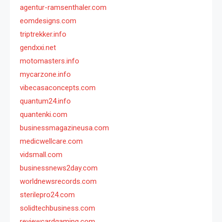
agentur-ramsenthaler.com
eomdesigns.com
triptrekker.info
gendxxi.net
motomasters.info
mycarzone.info
vibecasaconcepts.com
quantum24.info
quantenki.com
businessmagazineusa.com
medicwellcare.com
vidsmall.com
businessnews2day.com
worldnewsrecords.com
sterilepro24.com
solidtechbusiness.com
reviewcardgaming.com