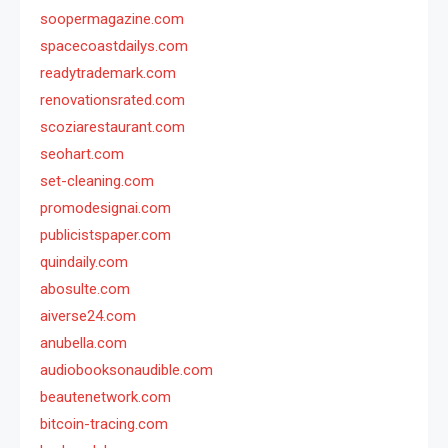
soopermagazine.com
spacecoastdailys.com
readytrademark.com
renovationsrated.com
scoziarestaurant.com
seohart.com
set-cleaning.com
promodesignai.com
publicistspaper.com
quindaily.com
abosulte.com
aiverse24.com
anubella.com
audiobooksonaudible.com
beautenetwork.com
bitcoin-tracing.com