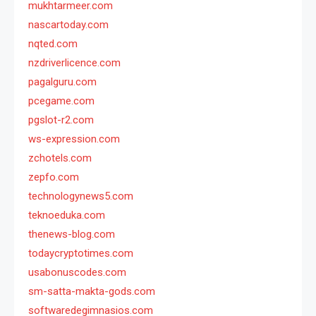
mukhtarmeer.com
nascartoday.com
nqted.com
nzdriverlicence.com
pagalguru.com
pcegame.com
pgslot-r2.com
ws-expression.com
zchotels.com
zepfo.com
technologynews5.com
teknoeduka.com
thenews-blog.com
todaycryptotimes.com
usabonuscodes.com
sm-satta-makta-gods.com
softwaredegimnasios.com