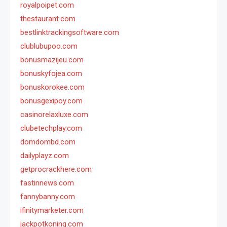
royalpoipet.com
thestaurant.com
bestlinktrackingsoftware.com
clublubupoo.com
bonusmazijeu.com
bonuskyfojea.com
bonuskorokee.com
bonusgexipoy.com
casinorelaxluxe.com
clubetechplay.com
domdombd.com
dailyplayz.com
getprocrackhere.com
fastinnews.com
fannybanny.com
ifinitymarketer.com
jackpotkoning.com