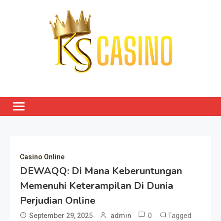
Skip
to
content
Daftar di Agen Poker
Pelajari cara daftar di agen poker online terpercaya
dengan proses mudah. Ikuti langkah-langkah
Online Terpercaya
sederhana untuk mulai bermain dan raih kemenangan
besar.
dengan Proses Mudah
Casino Online
DEWAQQ: Di Mana Keberuntungan
Memenuhi Keterampilan Di Dunia
Perjudian Online
0
Tagged
September 29, 2025
admin