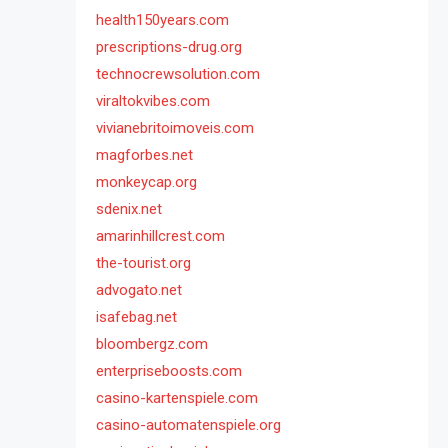
health150years.com
prescriptions-drug.org
technocrewsolution.com
viraltokvibes.com
vivianebritoimoveis.com
magforbes.net
monkeycap.org
sdenix.net
amarinhillcrest.com
the-tourist.org
advogato.net
isafebag.net
bloombergz.com
enterpriseboosts.com
casino-kartenspiele.com
casino-automatenspiele.org