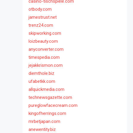
casino-tischspiele.com
otbody.com
jamestrust.net
trenz24.com
skipworking.com
loizbeauty.com
anyconverter.com
timespedia.com
jejakkrismon.com
diemthole.biz
ufabetkk.com
allquickmedia.com
technewsgazette.com
pureglowfacecream.com
kingofherrings.com
mrbetjapan.com
anewentity.biz