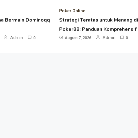
Poker Online
ma Bermain Dominoqq
Strategi Teratas untuk Menang d
Poker88: Panduan Komprehensif
Admin
Admin
0
August 7, 2026
0