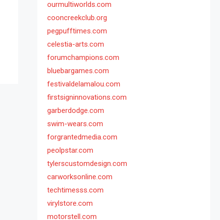
ourmultiworlds.com
cooncreekclub.org
i
pegpufftimes.com
celestia-arts.com
forumchampions.com
bluebargames.com
festivaldelamalou.com
firstsigninnovations.com
garberdodge.com
swim-wears.com
forgrantedmedia.com
peolpstar.com
tylerscustomdesign.com
carworksonline.com
techtimesss.com
virylstore.com
motorstell.com