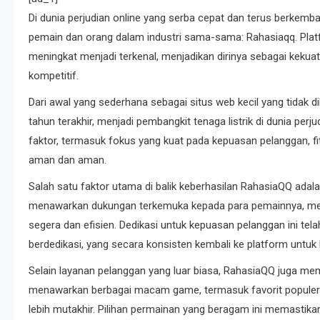
Di dunia perjudian online yang serba cepat dan terus berke
pemain dan orang dalam industri sama-sama: Rahasiaqq. Platf
meningkat menjadi terkenal, menjadikan dirinya sebagai kekuat
kompetitif.
Dari awal yang sederhana sebagai situs web kecil yang tidak 
tahun terakhir, menjadi pembangkit tenaga listrik di dunia perj
faktor, termasuk fokus yang kuat pada kepuasan pelanggan, f
aman dan aman.
Salah satu faktor utama di balik keberhasilan RahasiaQQ adal
menawarkan dukungan terkemuka kepada para pemainnya, me
segera dan efisien. Dedikasi untuk kepuasan pelanggan ini 
berdedikasi, yang secara konsisten kembali ke platform untuk
Selain layanan pelanggan yang luar biasa, RahasiaQQ juga mem
menawarkan berbagai macam game, termasuk favorit populer se
lebih mutakhir. Pilihan permainan yang beragam ini memastik