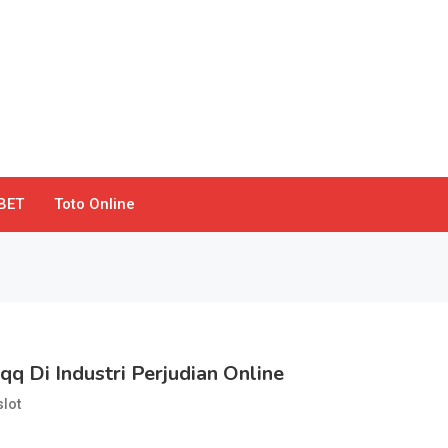
Terpercaya dengan Proses Mudah
ses mudah. Ikuti langkah-langkah sederhana untuk mulai bermain dan 
BET
Toto Online
q Di Industri Perjudian Online
slot