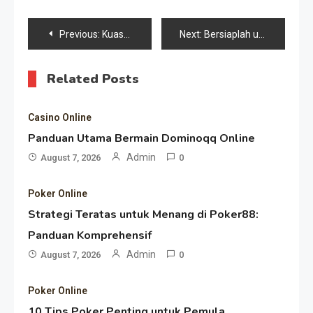
Post
Previous:
Kuasai Seni Dominoqq: Masuk ke Platform Utama untuk Permainan Mendebarkan
Next:
Bersiaplah untuk Naik Level bersama Pelangiqq: An Insider’s Guide
navigation
Related Posts
Casino Online
Panduan Utama Bermain Dominoqq Online
Admin
August 7, 2026
0
Poker Online
Strategi Teratas untuk Menang di Poker88:
Panduan Komprehensif
Admin
August 7, 2026
0
Poker Online
10 Tips Poker Penting untuk Pemula