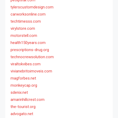
peolpstar.com
tylerscustomdesign.com
carworksonline.com
techtimesss.com
virylstore.com
motorstell.com
health150years.com
prescriptions-drug.org
technocrewsolution.com
viraltokvibes.com
vivianebritoimoveis.com
magforbes.net
monkeycap.org
sdenix.net
amarinhillcrest.com
the-tourist.org
advogato.net