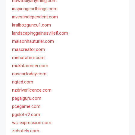
howtodiyanything.com
inspiringearthlings.com
investindependent.com
kralbozguncu1.com
landscapinggainesvillefl.com
maisonhauturier.com
mascreator.com
menafahmi.com
mukhtarmeer.com
nascartoday.com
nqted.com
nzdriverlicence.com
pagalguru.com
pcegame.com
pgslot-r2.com
ws-expression.com
zchotels.com