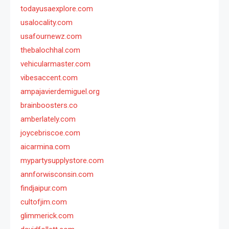
todayusaexplore.com
usalocality.com
usafournewz.com
thebalochhal.com
vehicularmaster.com
vibesaccent.com
ampajavierdemiguel.org
brainboosters.co
amberlately.com
joycebriscoe.com
aicarmina.com
mypartysupplystore.com
annforwisconsin.com
findjaipur.com
cultofjim.com
glimmerick.com