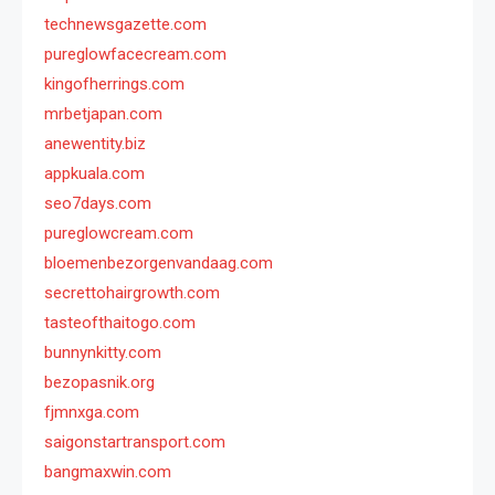
technewsgazette.com
pureglowfacecream.com
kingofherrings.com
mrbetjapan.com
anewentity.biz
appkuala.com
seo7days.com
pureglowcream.com
bloemenbezorgenvandaag.com
secrettohairgrowth.com
tasteofthaitogo.com
bunnynkitty.com
bezopasnik.org
fjmnxga.com
saigonstartransport.com
bangmaxwin.com