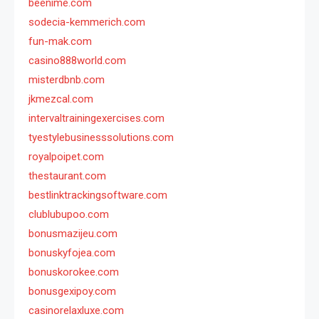
beenime.com
sodecia-kemmerich.com
fun-mak.com
casino888world.com
misterdbnb.com
jkmezcal.com
intervaltrainingexercises.com
tyestylebusinesssolutions.com
royalpoipet.com
thestaurant.com
bestlinktrackingsoftware.com
clublubupoo.com
bonusmazijeu.com
bonuskyfojea.com
bonuskorokee.com
bonusgexipoy.com
casinorelaxluxe.com