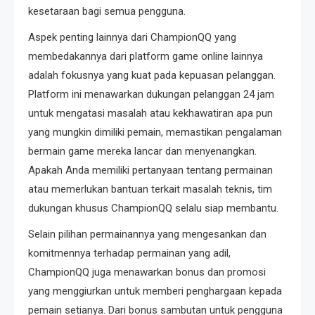
kesetaraan bagi semua pengguna.
Aspek penting lainnya dari ChampionQQ yang
membedakannya dari platform game online lainnya
adalah fokusnya yang kuat pada kepuasan pelanggan.
Platform ini menawarkan dukungan pelanggan 24 jam
untuk mengatasi masalah atau kekhawatiran apa pun
yang mungkin dimiliki pemain, memastikan pengalaman
bermain game mereka lancar dan menyenangkan.
Apakah Anda memiliki pertanyaan tentang permainan
atau memerlukan bantuan terkait masalah teknis, tim
dukungan khusus ChampionQQ selalu siap membantu.
Selain pilihan permainannya yang mengesankan dan
komitmennya terhadap permainan yang adil,
ChampionQQ juga menawarkan bonus dan promosi
yang menggiurkan untuk memberi penghargaan kepada
pemain setianya. Dari bonus sambutan untuk pengguna