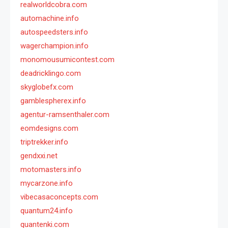
realworldcobra.com
automachine.info
autospeedsters.info
wagerchampion.info
monomousumicontest.com
deadricklingo.com
skyglobefx.com
gamblespherex.info
agentur-ramsenthaler.com
eomdesigns.com
triptrekker.info
gendxxi.net
motomasters.info
mycarzone.info
vibecasaconcepts.com
quantum24.info
quantenki.com