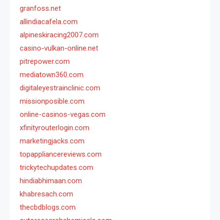
granfoss.net
allindiacafela.com
alpineskiracing2007.com
casino-vulkan-online.net
pitrepower.com
mediatown360.com
digitaleyestrainclinic.com
missionposible.com
online-casinos-vegas.com
xfinityrouterlogin.com
marketingjacks.com
topappliancereviews.com
trickytechupdates.com
hindiabhimaan.com
khabresach.com
thecbdblogs.com