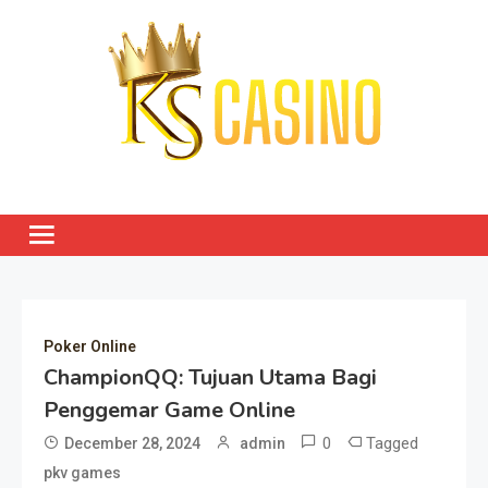
Skip
to
content
Daftar di Agen Poker
Pelajari cara daftar di agen poker online terpercaya
dengan proses mudah. Ikuti langkah-langkah
Online Terpercaya
sederhana untuk mulai bermain dan raih kemenangan
besar.
dengan Proses Mudah
Poker Online
ChampionQQ: Tujuan Utama Bagi
Penggemar Game Online
0
Tagged
December 28, 2024
admin
pkv games