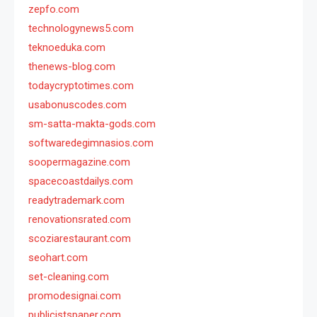
zepfo.com
technologynews5.com
teknoeduka.com
thenews-blog.com
todaycryptotimes.com
usabonuscodes.com
sm-satta-makta-gods.com
softwaredegimnasios.com
soopermagazine.com
spacecoastdailys.com
readytrademark.com
renovationsrated.com
scoziarestaurant.com
seohart.com
set-cleaning.com
promodesignai.com
publicistspaper.com