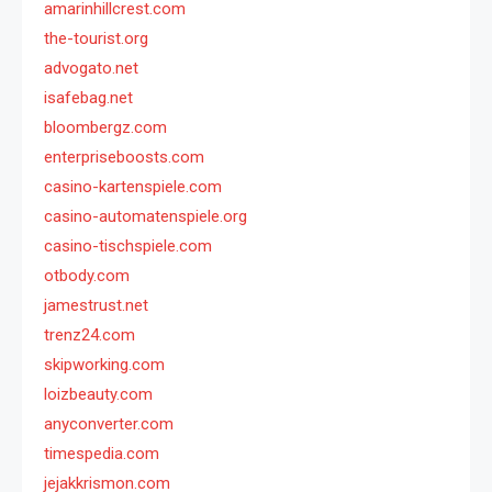
amarinhillcrest.com
the-tourist.org
advogato.net
isafebag.net
bloombergz.com
enterpriseboosts.com
casino-kartenspiele.com
casino-automatenspiele.org
casino-tischspiele.com
otbody.com
jamestrust.net
trenz24.com
skipworking.com
loizbeauty.com
anyconverter.com
timespedia.com
jejakkrismon.com