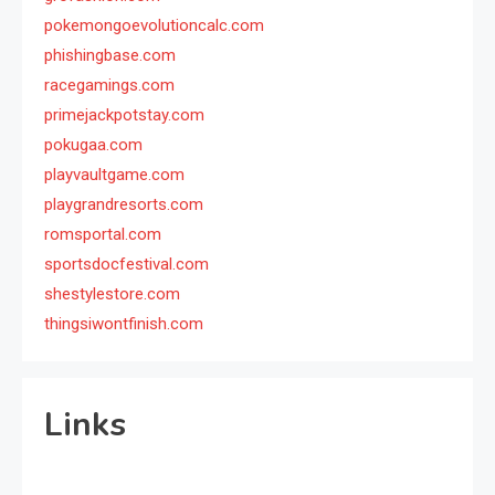
pokemongoevolutioncalc.com
phishingbase.com
racegamings.com
primejackpotstay.com
pokugaa.com
playvaultgame.com
playgrandresorts.com
romsportal.com
sportsdocfestival.com
shestylestore.com
thingsiwontfinish.com
Links