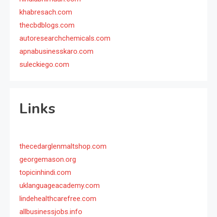
khabresach.com
thecbdblogs.com
autoresearchchemicals.com
apnabusinesskaro.com
suleckiego.com
Links
thecedarglenmaltshop.com
georgemason.org
topicinhindi.com
uklanguageacademy.com
lindehealthcarefree.com
allbusinessjobs.info