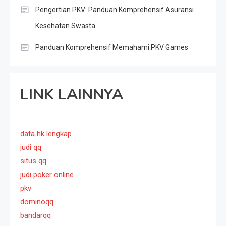
Pengertian PKV: Panduan Komprehensif Asuransi
Kesehatan Swasta
Panduan Komprehensif Memahami PKV Games
LINK LAINNYA
data hk lengkap
judi qq
situs qq
judi poker online
pkv
dominoqq
bandarqq