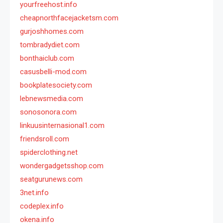
yourfreehost.info
cheapnorthfacejacketsm.com
gurjoshhomes.com
tombradydiet.com
bonthaiclub.com
casusbelli-mod.com
bookplatesociety.com
lebnewsmedia.com
sonosonora.com
linkuusinternasional1.com
friendsroll.com
spiderclothing.net
wondergadgetsshop.com
seatgurunews.com
3net.info
codeplex.info
okena.info