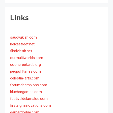
Links
saucyukiah.com
beikastreet.net
filmizlettir.net
ourmultiworlds.com
cooncreekclub.org
pegpufftimes.com
celestia-arts.com
forumchampions.com
bluebargames.com
festivaldelamalou.com
firstsigninnovations.com
garberdodge.com