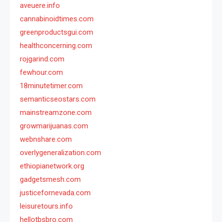
aveuere.info
cannabinoidtimes.com
greenproductsgui.com
healthconcerning.com
rojgarind.com
fewhour.com
18minutetimer.com
semanticseostars.com
mainstreamzone.com
growmarijuanas.com
webnshare.com
overlygeneralization.com
ethiopianetwork.org
gadgetsmesh.com
justicefornevada.com
leisuretours.info
hellotbsbro.com