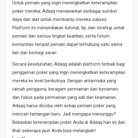
Untuk pemain yang ingin meningkatkan keterampilan
poker mereka, Adaqq menawarkan berbagai sumber
daya dan alat untuk membantu mereka sukses.
Platform ini menyediakan tutorial, tip, dan strategi untuk
pemain dari semua tingkat keahlian, serta forum
komunitas tempat pemain dapat terhubung satu sama
lain dan berbagi saran.
Secara keseluruhan, Adaqq adalah platform terbaik bagi
penggemar poker yang ingin meningkatkan keterampilan
mereka ke level berikutnya. Dengan antarmuka yang
ramah pengguna, beragam permainan dan turnamen,
dan fokus pada permainan yang adil dan keamanan,
Adaqq harus dicoba oleh setiap pemain poker yang
mencari tantangan baru. Jadi mengapa menunggu?
Bebaskan keterampilan poker Anda di Adaqq hari ini dan
lihat seberapa jauh Anda bisa melangkah!