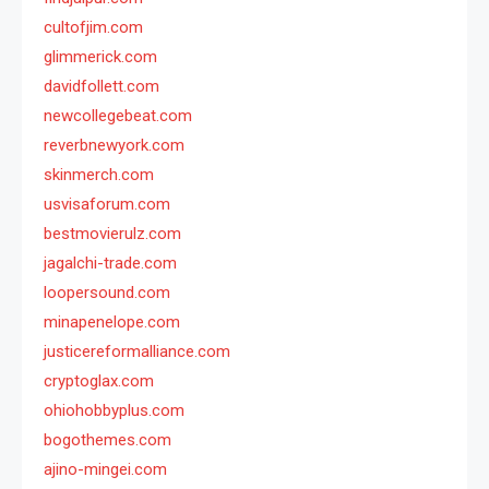
cultofjim.com
glimmerick.com
davidfollett.com
newcollegebeat.com
reverbnewyork.com
skinmerch.com
usvisaforum.com
bestmovierulz.com
jagalchi-trade.com
loopersound.com
minapenelope.com
justicereformalliance.com
cryptoglax.com
ohiohobbyplus.com
bogothemes.com
ajino-mingei.com