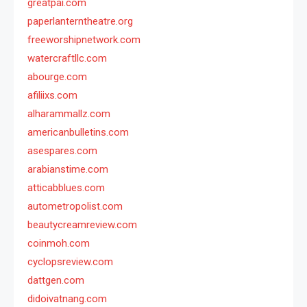
greatpai.com
paperlanterntheatre.org
freeworshipnetwork.com
watercraftllc.com
abourge.com
afiliixs.com
alharammallz.com
americanbulletins.com
asespares.com
arabianstime.com
atticabblues.com
autometropolist.com
beautycreamreview.com
coinmoh.com
cyclopsreview.com
dattgen.com
didoivatnang.com