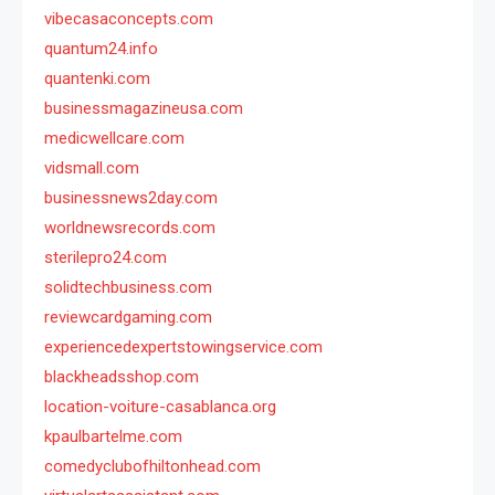
vibecasaconcepts.com
quantum24.info
quantenki.com
businessmagazineusa.com
medicwellcare.com
vidsmall.com
businessnews2day.com
worldnewsrecords.com
sterilepro24.com
solidtechbusiness.com
reviewcardgaming.com
experiencedexpertstowingservice.com
blackheadsshop.com
location-voiture-casablanca.org
kpaulbartelme.com
comedyclubofhiltonhead.com