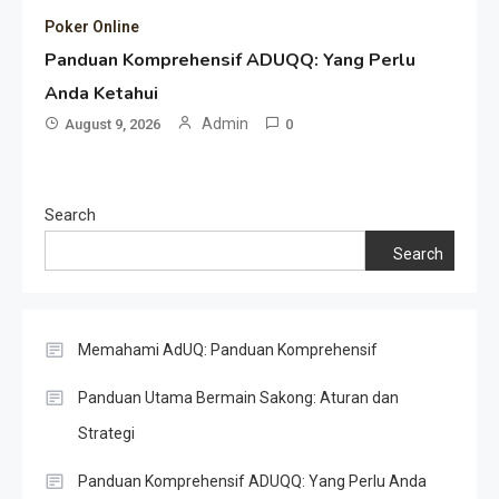
Poker Online
Panduan Komprehensif ADUQQ: Yang Perlu
Anda Ketahui
Admin
August 9, 2026
0
Search
Search
Memahami AdUQ: Panduan Komprehensif
Panduan Utama Bermain Sakong: Aturan dan
Strategi
Panduan Komprehensif ADUQQ: Yang Perlu Anda