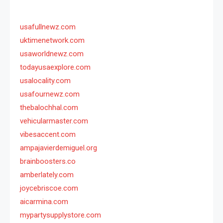
usafullnewz.com
uktimenetwork.com
usaworldnewz.com
todayusaexplore.com
usalocality.com
usafournewz.com
thebalochhal.com
vehicularmaster.com
vibesaccent.com
ampajavierdemiguel.org
brainboosters.co
amberlately.com
joycebriscoe.com
aicarmina.com
mypartysupplystore.com