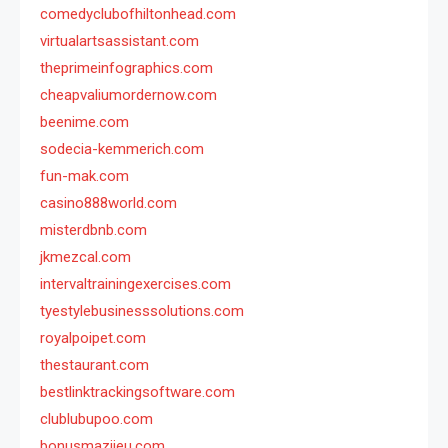
comedyclubofhiltonhead.com
virtualartsassistant.com
theprimeinfographics.com
cheapvaliumordernow.com
beenime.com
sodecia-kemmerich.com
fun-mak.com
casino888world.com
misterdbnb.com
jkmezcal.com
intervaltrainingexercises.com
tyestylebusinesssolutions.com
royalpoipet.com
thestaurant.com
bestlinktrackingsoftware.com
clublubupoo.com
bonusmazijeu.com