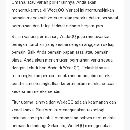
Omaha, atau varian poker lainnya, Anda akan
menemukannya di WedeQQ. Variasi ini memungkinkan
pemain mengasah keterampilan mereka dalam berbagai
permainan dan tetap terlibat selama berjam-jam.
Selain variasi permainan, WedeQQ juga menawarkan
beragam taruhan yang sesuai dengan anggaran setiap
pemain. Baik Anda pemain papan atas atau pemain
biasa, Anda akan menemukan permainan yang sesuai
dengan kebutuhan Anda di WedeQQ. Fleksibilitas ini
memungkinkan pemain untuk menantang diri mereka
sendiri dan meningkatkan keterampilan mereka sesuai
kecepatan mereka sendiri.
Fitur utama lainnya dari WedeQQ adalah keamanan dan
keadilannya. Platform ini menggunakan teknologi
enkripsi canggih untuk memastikan bahwa semua data
pemain terlindungi. Selain itu, WedeQQ menggunakan