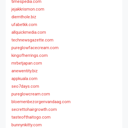
timespedia.com
jejakkrismon.com
diemthole.biz
ufabetkk.com
allquickmedia.com
technewsgazette.com
pureglowfacecream.com
kingofherrings.com
mrbetjapan.com
anewentity.biz
appkuala.com
seo7days.com
pureglowcream.com
bloemenbezorgenvandaag.com
secrettohairgrowth.com
tasteofthaitogo.com
bunnynkitty.com