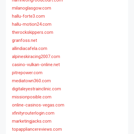
namheongfoodcourt.com
milanoglasgow.com
hallu-forte3.com
hallu-motion24.com
therockskippers.com
granfoss.net
allindiacafela.com
alpineskiracing2007.com
casino-vulkan-online.net
pitrepower.com
mediatown360.com
digitaleyestrainclinic.com
missionposible.com
online-casinos-vegas.com
xfinityrouterlogin.com
marketingjacks.com
topappliancereviews.com