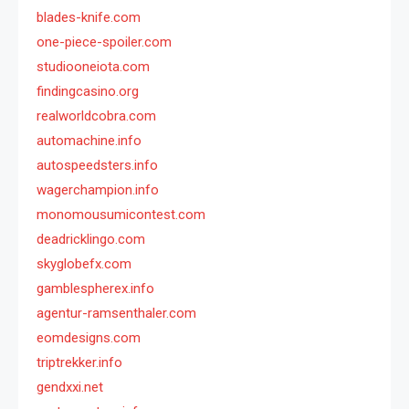
blades-knife.com
one-piece-spoiler.com
studiooneiota.com
findingcasino.org
realworldcobra.com
automachine.info
autospeedsters.info
wagerchampion.info
monomousumicontest.com
deadricklingo.com
skyglobefx.com
gamblespherex.info
agentur-ramsenthaler.com
eomdesigns.com
triptrekker.info
gendxxi.net