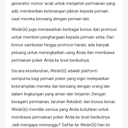
generator nomor acak untuk menjamin permainan yang
adil, memberikan ketenangan pikiran kepada pemain
saat mereka bersaing dengan pemain lain.
WedeQQ juga menawarkan berbagai bonus dan promosi
untuk memberi penghargaan kepada pemain setia. Dari
bonus sambutan hingga promosi harian, ada banyak
peluang untuk meningkatkan uang Anda dan membawa
permainan poker Anda ke level berikutnya.
Secara keseluruhan, WedeQQ adalah platform
sempurna bagi pemain poker yang ingin melepaskan
keterampilan mereka dan bersaing dengan orang lain
dalam lingkungan yang aman dan terjamin. Dengan
beragam permainan, taruhan fleksibel, dan bonus besar,
WedeQQ memiliki semua yang Anda butuhkan untuk
membawa permainan poker Anda ke level berikutnya.
Jadi mengapa menunggu? Daftar ke WedeQQ hari ini