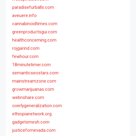
paradisefurballs.com
aveuere.info
cannabinoidtimes.com
greenproductsgui.com
healthconcerning.com
rojgarind.com
fewhour.com
18minutetimer.com
semanticseostars.com
mainstreamzone.com
growmarijuanas.com
webnshare.com
overlygeneralization.com
ethiopianetwork.org
gadgetsmesh.com
justicefornevada.com