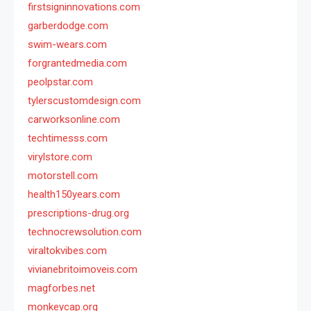
firstsigninnovations.com
garberdodge.com
swim-wears.com
forgrantedmedia.com
peolpstar.com
tylerscustomdesign.com
carworksonline.com
techtimesss.com
virylstore.com
motorstell.com
health150years.com
prescriptions-drug.org
technocrewsolution.com
viraltokvibes.com
vivianebritoimoveis.com
magforbes.net
monkeycap.org