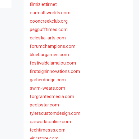
filmizlettir.net
ourmultiworlds.com
cooncreekclub.org
pegpufftimes.com
celestia-arts.com
forumchampions.com
bluebargames.com
festivaldelamalou.com
firstsigninnovations.com
garberdodge.com
swim-wears.com
forgrantedmedia.com
peolpstar.com
tylerscustomdesign.com
carworksonline.com
techtimesss.com
virylstore.com