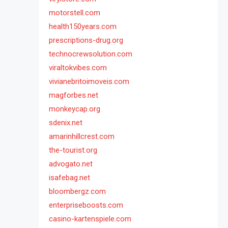
motorstell.com
health150years.com
prescriptions-drug.org
technocrewsolution.com
viraltokvibes.com
vivianebritoimoveis.com
magforbes.net
monkeycap.org
sdenix.net
amarinhillcrest.com
the-tourist.org
advogato.net
isafebag.net
bloombergz.com
enterpriseboosts.com
casino-kartenspiele.com