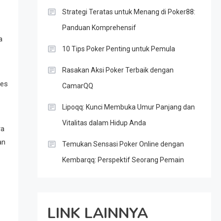
Strategi Teratas untuk Menang di Poker88:
Panduan Komprehensif
a
10 Tips Poker Penting untuk Pemula
Rasakan Aksi Poker Terbaik dengan
ses
CamarQQ
Lipoqq: Kunci Membuka Umur Panjang dan
Vitalitas dalam Hidup Anda
ra
an
Temukan Sensasi Poker Online dengan
Kembarqq: Perspektif Seorang Pemain
.
LINK LAINNYA