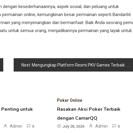
n dengan kesederhanaannya, aspek sosial, dan peluang untuk
 permainan online, kemungkinan besar permainan seperti Bandar66
rmain yang menyenangkan dan bermanfaat. Baik Anda seorang pem
tu untuk semua orang, menjadikannya permainan yang layak untuk
Next:
Mengungkap Platform Resmi PKV Games Terbaik: Tempat Bermain dan Menang Besar
Poker Online
 Penting untuk
Rasakan Aksi Poker Terbaik
dengan CamarQQ
Admin
Admin
0
July 28, 2026
0