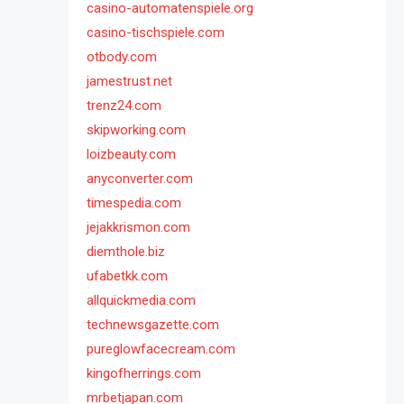
casino-automatenspiele.org
casino-tischspiele.com
otbody.com
jamestrust.net
trenz24.com
skipworking.com
loizbeauty.com
anyconverter.com
timespedia.com
jejakkrismon.com
diemthole.biz
ufabetkk.com
allquickmedia.com
technewsgazette.com
pureglowfacecream.com
kingofherrings.com
mrbetjapan.com