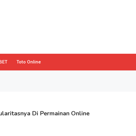
Terpercaya dengan Proses Mudah
ses mudah. Ikuti langkah-langkah sederhana untuk mulai bermain dan 
BET
Toto Online
laritasnya Di Permainan Online