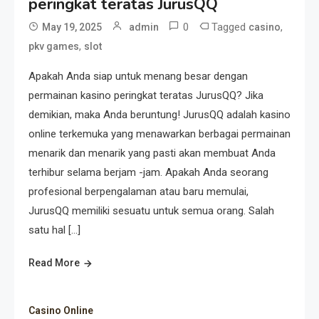
peringkat teratas JurusQQ
0
Tagged
,
May 19, 2025
admin
casino
,
pkv games
slot
Apakah Anda siap untuk menang besar dengan
permainan kasino peringkat teratas JurusQQ? Jika
demikian, maka Anda beruntung! JurusQQ adalah kasino
online terkemuka yang menawarkan berbagai permainan
menarik dan menarik yang pasti akan membuat Anda
terhibur selama berjam -jam. Apakah Anda seorang
profesional berpengalaman atau baru memulai,
JurusQQ memiliki sesuatu untuk semua orang. Salah
satu hal […]
Read More
Casino Online