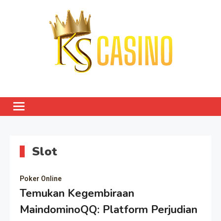
Skip
to
content
Daftar di Agen Poker
Pelajari cara daftar di agen poker online terpercaya
dengan proses mudah. Ikuti langkah-langkah
Online Terpercaya
sederhana untuk mulai bermain dan raih kemenangan
besar.
dengan Proses Mudah
Slot
Poker Online
Temukan Kegembiraan
MaindominoQQ: Platform Perjudian