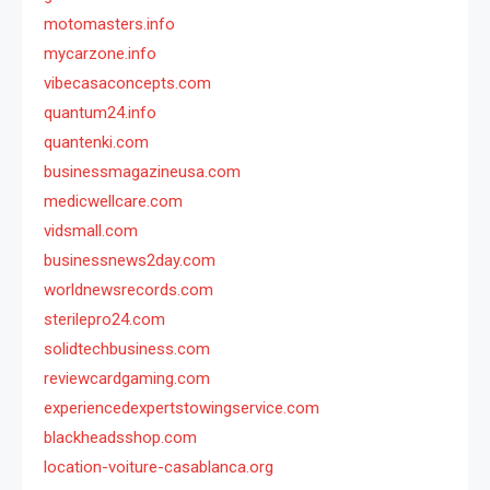
motomasters.info
mycarzone.info
vibecasaconcepts.com
quantum24.info
quantenki.com
businessmagazineusa.com
medicwellcare.com
vidsmall.com
businessnews2day.com
worldnewsrecords.com
sterilepro24.com
solidtechbusiness.com
reviewcardgaming.com
experiencedexpertstowingservice.com
blackheadsshop.com
location-voiture-casablanca.org