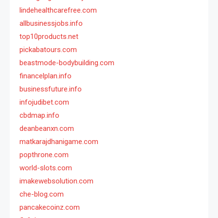
lindehealthcarefree.com
allbusinessjobs.info
top10products.net
pickabatours.com
beastmode-bodybuilding.com
financelplan.info
businessfuture.info
infojudibet.com
cbdmap.info
deanbeanxn.com
matkarajdhanigame.com
popthrone.com
world-slots.com
imakewebsolution.com
che-blog.com
pancakecoinz.com