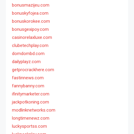
bonusmazijeu.com
bonuskyfojea.com
bonuskorokee.com
bonusgexipoy.com
casinorelaxluxe.com
clubetechplay.com
domdombd.com
dailyplayz.com
getprocrackhere.com
fastinnews.com
fannybanny.com
ifinitymarketer.com
jackpotkoning.com
modlinknetworks.com
longtimenewz.com
luckysportss.com