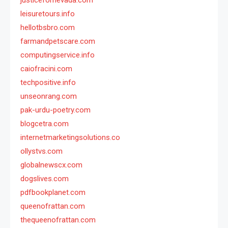
justicefornevada.com
leisuretours.info
hellotbsbro.com
farmandpetscare.com
computingservice.info
caiofracini.com
techpositive.info
unseonrang.com
pak-urdu-poetry.com
blogcetra.com
internetmarketingsolutions.co
ollystvs.com
globalnewscx.com
dogslives.com
pdfbookplanet.com
queenofrattan.com
thequeenofrattan.com