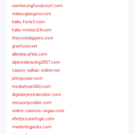
namheongfoodcourt.com
milanoglasgow.com
hallu-forte3.com
hallu-motion24.com
therockskippers.com
granfoss.net
allindiacafela.com
alpineskiracing2007.com
casino-vulkan-online.net
pitrepower.com
mediatown360.com
digitaleyestrainclinic.com
missionposible.com
online-casinos-vegas.com
xfinityrouterlogin.com
marketingjacks.com